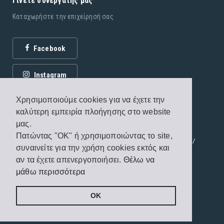
Γίνετε συνεργάτης μας
Καταχωρήστε την επιχείρησή σας
Facebook
Instagram
Χρησιμοποιούμε cookies για να έχετε την
καλύτερη εμπειρία πλοήγησης στο website
μας.
Πατώντας "OK" ή χρησιμοποιώντας το site,
© 2026 Εκδόσεις Fagottobooks. All rights reserved. /
συναινείτε για την χρήση cookies εκτός και
Όροι χρήσης
/
Πολιτική προστασίας
αν τα έχετε απενεργοποιήσει.
Θέλω να
μάθω περισσότερα
Handcrafted by
Radial
OK