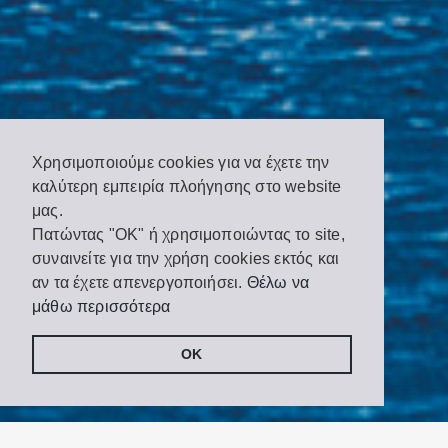
Χρησιμοποιούμε cookies για να έχετε την
καλύτερη εμπειρία πλοήγησης στο website
μας.
Πατώντας "OK" ή χρησιμοποιώντας το site,
συναινείτε για την χρήση cookies εκτός και
αν τα έχετε απενεργοποιήσει.
Θέλω να
μάθω περισσότερα
OK
Share
Tweet
on
Facebook