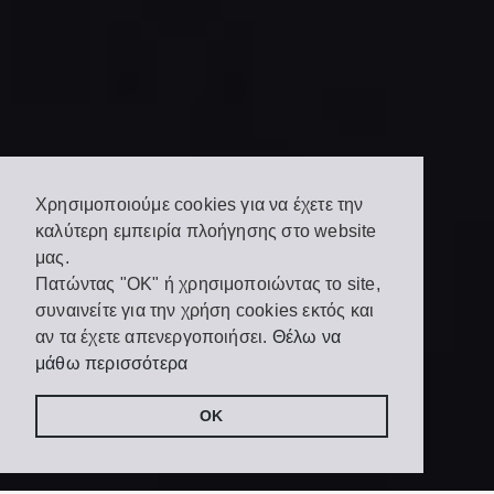
ΠΟΛΙΤΙΣΜΌΣ & ΦΎΣΗ
Ήθη, έθιμα &
Χρησιμοποιούμε cookies για να έχετε την
καλύτερη εμπειρία πλοήγησης στο website
εκδηλώσεις
μας.
Πατώντας "OK" ή χρησιμοποιώντας το site,
Share
Tweet
συναινείτε για την χρήση cookies εκτός και
on
Facebook
αν τα έχετε απενεργοποιήσει.
Θέλω να
μάθω περισσότερα
OK