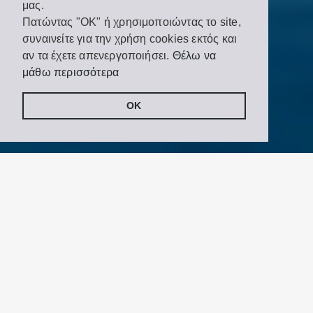
μας.
Πατώντας "OK" ή χρησιμοποιώντας το site,
Share
Tweet
συναινείτε για την χρήση cookies εκτός και
on
Facebook
αν τα έχετε απενεργοποιήσει.
Θέλω να
μάθω περισσότερα
OK
Σημεία ενδιαφέροντος
Μουσεία
Βιβλιοθήκες
Το Κάστρο της Αγίας Μαύρας