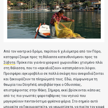
Από τον κεντρικό δρόμο, περίπου 6 χιλιόμετρα από τον Πόρο,
κατηφορίζουμε προς τη θάλασσα κατευθυνόμενοι προς τα
Σύβοτα
. Πρόκειται για ένα γραφικό χωριουδάκι χτισμένο πλάι
στη θάλασσα, που το «αγκαλιάζουν» καταπράσινοι λόφοι.
Προσφέρει αγκυροβόλιο σε πολλά σκάφη που ανεφοδιάζονται
και ξεκουράζουν τα πληρώματά τους. Εδώ, σύμφωνα με τη
θεωρία του Dörpfeld, αποβιβάστηκε ο Οδυσσέας,
επιστρέφοντας στην Ιθάκη. Σήμερα, εκεί βρίσκονται κάποιες
από τις πιο γνωστές ψαροταβέρνες του νησιού που
μαγειρεύουν πεντανόστιμα φρέσκα ψάρια. Στο σημείο αυτό
μπορείτε να ξεκουραστείτε, να γευματίσετε, να πιείτε τον καφέ