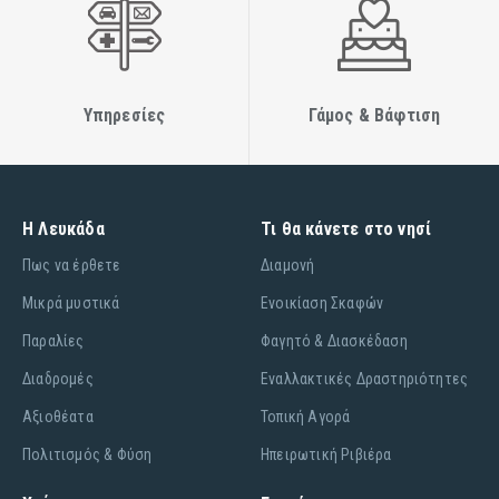
Υπηρεσίες
Γάμος & Βάφτιση
Η Λευκάδα
Τι θα κάνετε στο νησί
Πως να έρθετε
Διαμονή
Μικρά μυστικά
Ενοικίαση Σκαφών
Παραλίες
Φαγητό & Διασκέδαση
Διαδρομές
Εναλλακτικές Δραστηριότητες
Αξιοθέατα
Τοπική Αγορά
Πολιτισμός & Φύση
Ηπειρωτική Ριβιέρα