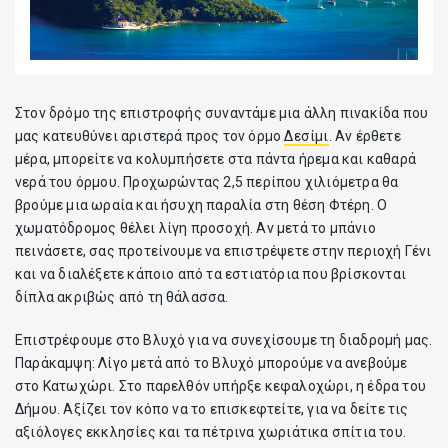
Στον δρόμο της επιστροφής συναντάμε μια άλλη πινακίδα που
μας κατευθύνει αριστερά προς τον όρμο
Δεσίμι
. Αν έρθετε
μέρα, μπορείτε να κολυμπήσετε στα πάντα ήρεμα και καθαρά
νερά του όρμου. Προχωρώντας 2,5 περίπου χιλιόμετρα θα
βρούμε μια ωραία και ήσυχη παραλία στη θέση Φτέρη. Ο
χωματόδρομος θέλει λίγη προσοχή. Αν μετά το μπάνιο
πεινάσετε, σας προτείνουμε να επιστρέψετε στην περιοχή Γένι
και να διαλέξετε κάποιο από τα εστιατόρια που βρίσκονται
δίπλα ακριβώς από τη θάλασσα.
Επιστρέφουμε στο Βλυχό για να συνεχίσουμε τη διαδρομή μας.
Παράκαμψη: Λίγο μετά από το Βλυχό μπορούμε να ανεβούμε
στο Κατωχώρι. Στο παρελθόν υπήρξε κεφαλοχώρι, η έδρα του
Δήμου. Αξίζει τον κόπο να το επισκεφτείτε, για να δείτε τις
αξιόλογες εκκλησίες και τα πέτρινα χωριάτικα σπίτια του.