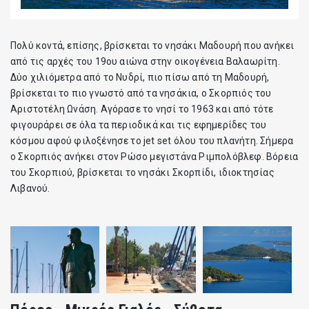
Πολύ κοντά, επίσης, βρίσκεται το νησάκι Μαδουρή που ανήκει
από τις αρχές του 19ου αιώνα στην οικογένεια Βαλαωρίτη.
Δύο χιλιόμετρα από το Νυδρί, πιο πίσω από τη Μαδουρή,
βρίσκεται το πιο γνωστό από τα νησάκια, ο Σκορπιός του
Αριστοτέλη Ωνάση. Αγόρασε το νησί το 1963 και από τότε
φιγουράρει σε όλα τα περιοδικά και τις εφημερίδες του
κόσμου αφού φιλοξένησε το jet set όλου του πλανήτη. Σήμερα
ο Σκορπιός ανήκει στον Ρώσο μεγιστάνα Ριμπολόβλεφ. Βόρεια
του Σκορπιού, βρίσκεται το νησάκι Σκορπίδι, ιδιοκτησίας
Λιβανού.