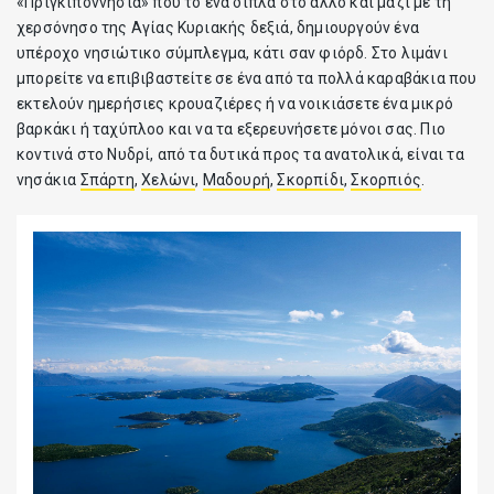
«Πριγκιποννήσια» που το ένα δίπλα στο άλλο και μαζί με τη
χερσόνησο της Αγίας Κυριακής δεξιά, δημιουργούν ένα
υπέροχο νησιώτικο σύμπλεγμα, κάτι σαν φιόρδ. Στο λιμάνι
μπορείτε να επιβιβαστείτε σε ένα από τα πολλά καραβάκια που
εκτελούν ημερήσιες κρουαζιέρες ή να νοικιάσετε ένα μικρό
βαρκάκι ή ταχύπλοο και να τα εξερευνήσετε μόνοι σας. Πιο
κοντινά στο Νυδρί, από τα δυτικά προς τα ανατολικά, είναι τα
νησάκια
Σπάρτη
,
Χελώνι
,
Μαδουρή
,
Σκορπίδι
,
Σκορπιός
.