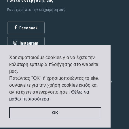
Γίνετε συνεργάτης μας
Καταχωρήστε την επιχείρησή σας
Facebook
Instagram
Χρησιμοποιούμε cookies για να έχετε την
καλύτερη εμπειρία πλοήγησης στο website
μας.
Πατώντας "OK" ή χρησιμοποιώντας το site,
© 2026 Εκδόσεις Fagottobooks. All rights reserved. /
συναινείτε για την χρήση cookies εκτός και
Όροι χρήσης
/
Πολιτική προστασίας
αν τα έχετε απενεργοποιήσει.
Θέλω να
μάθω περισσότερα
Handcrafted by
Radial
OK