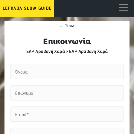
← Πίσω
Επικοινωνία
ΕΑΡ Αραβανή Χαρά >
EAΡ Αραβανή Χαρά