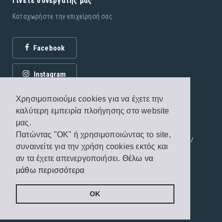
Γίνετε συνεργάτης μας
Καταχωρήστε την επιχείρησή σας
Facebook
Instagram
Χρησιμοποιούμε cookies για να έχετε την
καλύτερη εμπειρία πλοήγησης στο website
μας.
Πατώντας "OK" ή χρησιμοποιώντας το site,
© 2026 Εκδόσεις Fagottobooks. All rights reserved. /
συναινείτε για την χρήση cookies εκτός και
Όροι χρήσης
/
Πολιτική προστασίας
αν τα έχετε απενεργοποιήσει.
Θέλω να
μάθω περισσότερα
Handcrafted by
Radial
OK