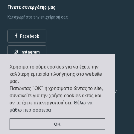
Γίνετε συνεργάτης μας
Καταχωρήστε την επιχείρησή σας
Facebook
Instagram
Χρησιμοποιούμε cookies για να έχετε την
καλύτερη εμπειρία πλοήγησης στο website
μας.
Πατώντας "OK" ή χρησιμοποιώντας το site,
© 2026 Εκδόσεις Fagottobooks. All rights reserved. /
συναινείτε για την χρήση cookies εκτός και
Όροι χρήσης
/
Πολιτική προστασίας
αν τα έχετε απενεργοποιήσει.
Θέλω να
μάθω περισσότερα
Handcrafted by
Radial
OK