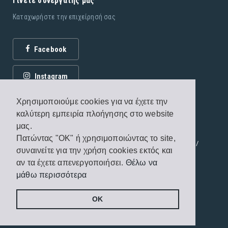
Γίνετε συνεργάτης μας
Καταχωρήστε την επιχείρησή σας
Facebook
Instagram
Χρησιμοποιούμε cookies για να έχετε την
καλύτερη εμπειρία πλοήγησης στο website
μας.
Πατώντας "OK" ή χρησιμοποιώντας το site,
© 2026 Εκδόσεις Fagottobooks. All rights reserved. /
συναινείτε για την χρήση cookies εκτός και
Όροι χρήσης
/
Πολιτική προστασίας
αν τα έχετε απενεργοποιήσει.
Θέλω να
μάθω περισσότερα
Handcrafted by
Radial
OK