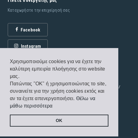
Γίνετε συνεργάτης μας
Καταχωρήστε την επιχείρησή σας
Facebook
Instagram
Χρησιμοποιούμε cookies για να έχετε την
καλύτερη εμπειρία πλοήγησης στο website
μας.
Πατώντας "OK" ή χρησιμοποιώντας το site,
© 2026 Εκδόσεις Fagottobooks. All rights reserved. /
συναινείτε για την χρήση cookies εκτός και
Όροι χρήσης
/
Πολιτική προστασίας
αν τα έχετε απενεργοποιήσει.
Θέλω να
μάθω περισσότερα
Handcrafted by
Radial
OK