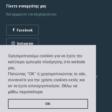
Γίνετε συνεργάτης μας
Καταχωρήστε την επιχείρησή σας
Facebook
Instagram
Χρησιμοποιούμε cookies για να έχετε την
καλύτερη εμπειρία πλοήγησης στο website
μας.
Πατώντας "OK" ή χρησιμοποιώντας το site,
© 2026 Εκδόσεις Fagottobooks. All rights reserved. /
συναινείτε για την χρήση cookies εκτός και
Όροι χρήσης
/
Πολιτική προστασίας
αν τα έχετε απενεργοποιήσει.
Θέλω να
μάθω περισσότερα
Handcrafted by
Radial
OK