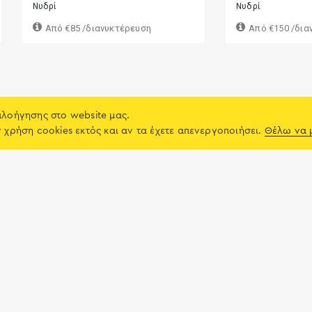
Νυδρί
Νυδρί
Από
€85
/διανυκτέρευση
Από
€150
/δια
πλοήγησης στο website μας.
ν χρήση cookies εκτός και αν τα έχετε απενεργοποιήσει.
Θέλω να 
Τοπική αγορά
Υπηρεσίες