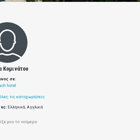
α Κομινάτου
υνος σε:
ach hotel
όλες τις καταχωρήσεις
ες:
Ελληνικά, Αγγλικά
ίξε μου το νούμερο