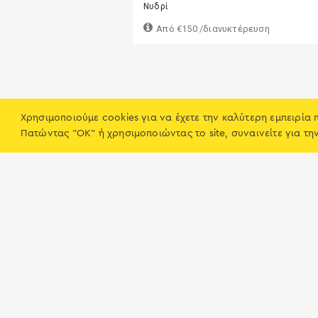
Νυδρί
Από
€150
/διανυκτέρευση
Χρησιμοποιούμε cookies για να έχετε την καλύτερη εμπειρία 
Πατώντας "OK" ή χρησιμοποιώντας το site, συναινείτε για τη
Διαδρομές