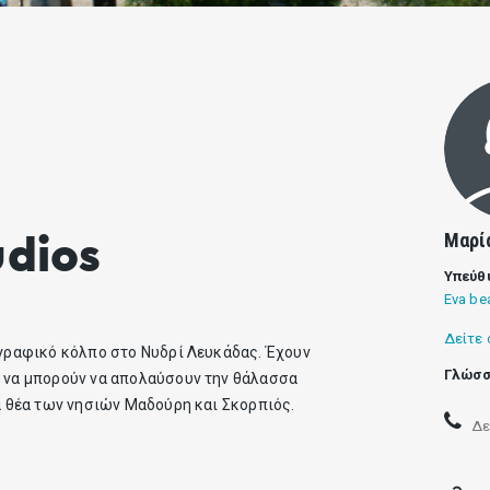
Μαρί
udios
Υπεύθ
Eva be
Δείτε 
 γραφικό κόλπο στο Νυδρί Λευκάδας. Έχουν
Γλώσσ
ι να μπορούν να απολαύσουν την θάλασσα
ια θέα των νησιών Μαδούρη και Σκορπιός.
Δε