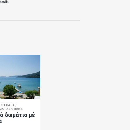
bsite
 ΚΡΕΒΑΤΙΑ /
ΆΤΙΑ / STUDIOS
κό δωμάτιο μέ
α