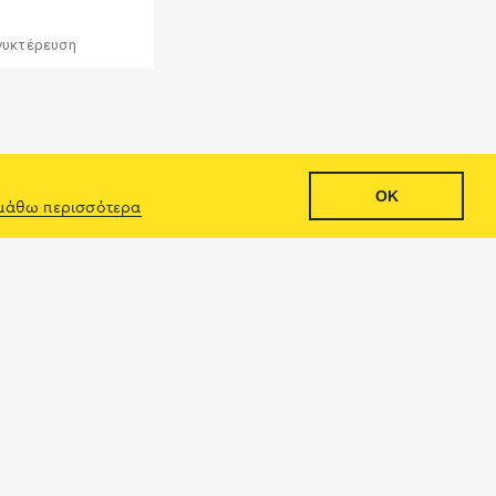
νυκτέρευση
OK
μάθω περισσότερα
Γάμος & Βάφτιση