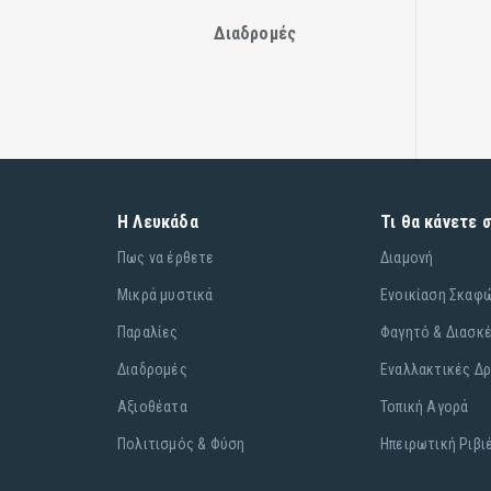
Διαδρομές
Η Λευκάδα
Τι θα κάνετε 
Πως να έρθετε
Διαμονή
Μικρά μυστικά
Ενοικίαση Σκαφ
Παραλίες
Φαγητό & Διασκ
Διαδρομές
Εναλλακτικές Δ
Αξιοθέατα
Τοπική Αγορά
Πολιτισμός & Φύση
Ηπειρωτική Ριβι