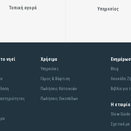
Τοπική αγορά
Υπηρεσίες
στο νησί
Χρήσιμα
Ενημέρω
Υπηρεσίες
Blog
ών
Γάμος & Βάφτιση
Λευκάδα Ζ
έδαση
Πωλήσεις Κατοικιών
Βιβλία για 
ραστηριότητες
Πωλήσεις Οικοπέδων
Η εταιρία
Slow Guide
έρα
Σχετικά με 