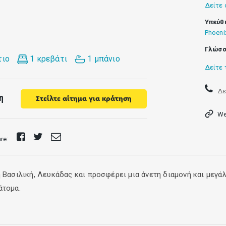
Δείτε 
Υπεύθ
Phoeni
Γλώσσ
τιο
1 κρεβάτι
1 μπάνιο
Δείτε 
Δε
ση
Στείλτε αίτημα για κράτηση
We
Share
Tweet
Send
are:
on
E-
Facebook
mail
 Βασιλική, Λευκάδας και προσφέρει μια άνετη διαμονή και μεγά
άτομα.