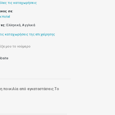
όλες τις καταχωρήσεις
υνος σε:
x Hotel
ες:
Ελληνικά, Αγγλικά
τις καταχωρήσεις της επιχείρησης
ίξε μου το νούμερο
bsite
λη ποικιλία από εγκαταστάσεις.Το