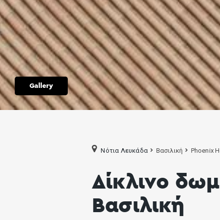
Gallery
Νότια Λευκάδα
Βασιλική
Phoenix H
Δίκλινο δωμ
Βασιλική