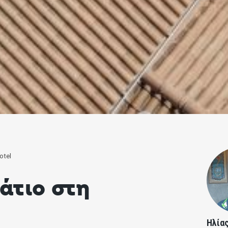
otel
άτιο στη
Ηλία