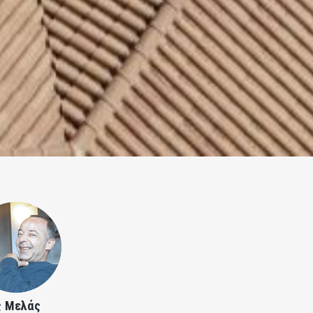
ς Μελάς