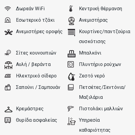
νόστιμες φράουλες, σταφύλι, λεμονια, ριγανη, μεντα, θυμάρι,
Δωρεάν WiFi
Κεντρική θέρμανση
δενδρολίβανο, και αλλά.
Εσωτερικό τζάκι
Ανεμιστήρας
Το σπίτι έχει φυσικο κλιματισμό: ο μαΐστρος και η πέτρα
Ανεμιστήρες οροφής
Κουρτίνες/παντζούρια
είναι αρκετοί σ'αυτή την τοποθεσία με το μικρό υψόμετρο
συσκότισης
για μια δροσερή εσωτερική θερμοκρασία.
Σίτες κουνουπιών
Μπαλκόνι
Αυλή / βεράντα
Πλυντήριο ρούχων
Ηλεκτρικό σίδερο
Ζεστό νερό
Σαπούνι / Σαμπουάν
Πετσέτες/Σεντόνια/
Μαξιλάρια
Κρεμάστρες
Πιστολάκι μαλλιών
Θυρίδα ασφαλείας
Υπηρεσία
καθαριότητας