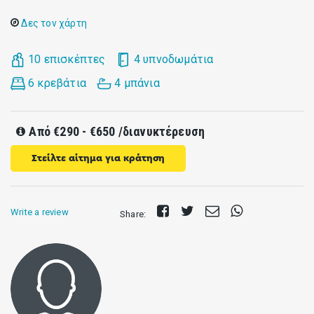
Δες τον χάρτη
10 επισκέπτες
4 υπνοδωμάτια
6 κρεβάτια
4 μπάνια
Από
€290 - €650
/διανυκτέρευση
Στείλτε αίτημα για κράτηση
Share
Tweet
Send
Share
Write a review
Share:
on
E-
on
Facebook
mail
Whatsapp