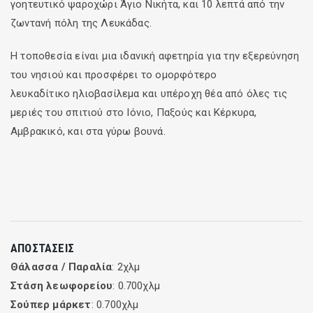
γοητευτικό ψαροχώρι Άγιο Νικήτα, και 10 λεπτά από την
ζωντανή πόλη της Λευκάδας.
Η τοποθεσία είναι μια ιδανική αφετηρία για την εξερεύνηση
του νησιού και προσφέρει το ομορφότερο
λευκαδίτικο ηλιοβασίλεμα και υπέροχη θέα από όλες τις
μεριές του σπιτιού στο Ιόνιο, Παξούς και Κέρκυρα,
Aμβρακικό, και στα γύρω βουνά.
ΑΠΟΣΤΆΣΕΙΣ
Θάλασσα / Παραλία
: 2χλμ
Στάση λεωφορείου
: 0.700χλμ
Σούπερ μάρκετ
: 0.700χλμ