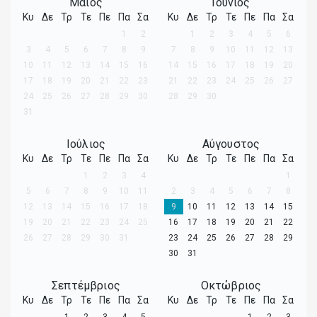
Μάιος
Ιούνιος
Κυ
Δε
Τρ
Τε
Πε
Πα
Σα
Κυ
Δε
Τρ
Τε
Πε
Πα
Σα
1
2
1
2
3
4
5
6
3
4
5
6
7
8
9
7
8
9
10
11
12
13
10
11
12
13
14
15
16
14
15
16
17
18
19
20
17
18
19
20
21
22
23
21
22
23
24
25
26
27
24
25
26
27
28
29
30
28
29
30
31
Ιούλιος
Αύγουστος
Κυ
Δε
Τρ
Τε
Πε
Πα
Σα
Κυ
Δε
Τρ
Τε
Πε
Πα
Σα
1
2
3
4
1
5
6
7
8
9
10
11
2
3
4
5
6
7
8
12
13
14
15
16
17
18
9
10
11
12
13
14
15
19
20
21
22
23
24
25
16
17
18
19
20
21
22
26
27
28
29
30
31
23
24
25
26
27
28
29
30
31
Σεπτέμβριος
Οκτώβριος
Κυ
Δε
Τρ
Τε
Πε
Πα
Σα
Κυ
Δε
Τρ
Τε
Πε
Πα
Σα
1
2
3
4
5
1
2
3