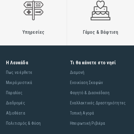
Υπηρεσίες
Γάμος & Βάφτιση
Η Λευκάδα
Τι θα κάνετε στο νησί
Πως να έρθετε
Διαμονή
Μικρά μυστικά
Ενοικίαση Σκαφών
Παραλίες
Φαγητό & Διασκέδαση
Διαδρομές
Εναλλακτικές Δραστηριότητες
Αξιοθέατα
Τοπική Αγορά
Πολιτισμός & Φύση
Ηπειρωτική Ριβιέρα