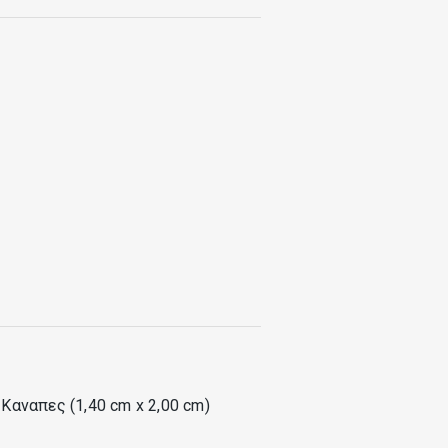
, πλυντήριο πιάτων και πλυντήριο
πάρχει ένα δεύτερο μπάνιο και δύο
 άλλο έχει 2 μονά κρεβάτια. Ένα
 Καναπες (1,40 cm x 2,00 cm)