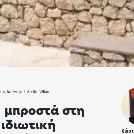
ιος Ιωάννης
Aeriko Villas
s μπροστά στη
ιδιωτική
Κώστ