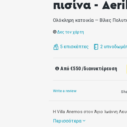
πισίνα - Aeri
Ολόκληρη κατοικία — Bίλες Πολυτ
Δες τον χάρτη
5 επισκέπτες
2 υπνοδωμά
Από
€550
/διανυκτέρευση
Write a review
Sh
Η Villa Anemos στον Άγιο Ιωάννη Λευ
Περισσότερα