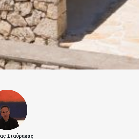
ας Σταύρακας