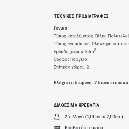
Στο ισόγειο κάθε βίλας υπάρχει ένα 
ΤΕΧΝΙΚΈΣ ΠΡΟΔΙΑΓΡΑΦΈΣ
ρούχων, και ένα υπέροχο μαρμάρινο 
υπνοδωμάτια με μεγάλα μπαλκόνια και
Γενικά
επιπλέον κρεβάτι (πτυσόμενο) μπορεί
Τύπος καταλύματος: Bίλες Πολυτελε
Τύπος ενοικίασης: Ολόκληρη κατοικί
2
Εμβαδό χώρου: 80m
Όροφος: Ισόγειο
Επίπεδα χώρου: 2
Ελάχιστη διαμονή:
7
διανυκτερεύσ
ΔΙΑΘΈΣΙΜΑ ΚΡΕΒΆΤΙΑ
2 x Μονό (1,00cm x 2,00cm)
Κρεβατάκι μωρού