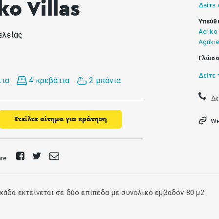
ko Villas
Δείτε 
Υπεύθ
Aeriko 
ελείας
Agrikie
Γλώσσ
Δείτε 
τια
4 κρεβάτια
2 μπάνια
Δε
Στείλτε αίτημα για κράτηση
We
Share
Tweet
Send
are:
on
E-
Facebook
mail
κάδα εκτείνεται σε δύο επίπεδα με συνολικό εμβαδόν 80 μ2.