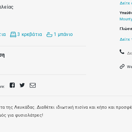
Δείτε 
ελείας
Υπεύθ
Mounty
Γλώσσ
τια
3 κρεβάτια
1 μπάνιο
Δείτε 
Δε
ση
We
Share
Tweet
Send
are:
on
E-
Facebook
mail
τα της Λευκάδας. Διαθέτει ιδιωτική πισίνα και κήπο και προσφ
μός για φυσιολάτρες!