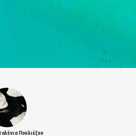
ταλένια Πουλιέζου