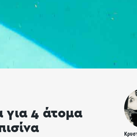
 για 4 άτομα
πισίνα
Κρυσ