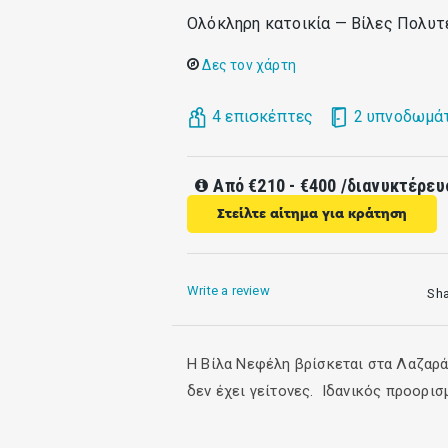
Ολόκληρη κατοικία — Bίλες Πολυτ
Δες τον χάρτη
4 επισκέπτες
2 υπνοδωμά
Από
€210 - €400
/διανυκτέρευ
Στείλτε αίτημα για κράτηση
Write a review
Sh
Η Βίλα Νεφέλη βρίσκεται στα Λαζαρά
δεν έχει γείτονες. Ιδανικός προορισ