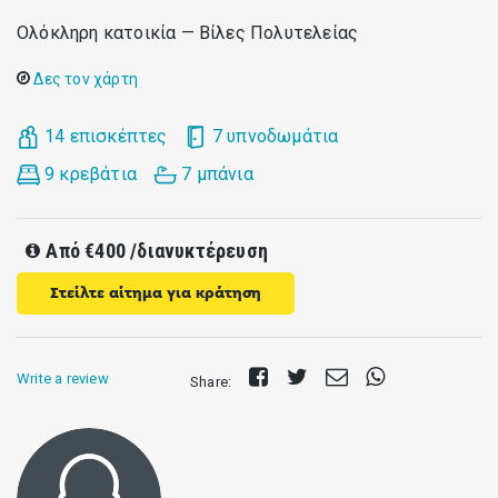
Ολόκληρη κατοικία — Bίλες Πολυτελείας
Δες τον χάρτη
14 επισκέπτες
7 υπνοδωμάτια
9 κρεβάτια
7 μπάνια
Από
€400
/διανυκτέρευση
Στείλτε αίτημα για κράτηση
Share
Tweet
Send
Share
Write a review
Share:
on
E-
on
Facebook
mail
Whatsapp