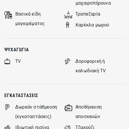
μαχαιροπήρουνα
Βασικά είδη
Τραπεζαρία
μαγειρέματος
Καρέκλα μωρού
ΨΥΧΑΓΩΓΊΑ
TV
Δορυφορική ή
καλωδιακή TV
ΕΓΚΑΤΑΣΤΆΣΕΙΣ
Δωρεάν στάθμευση
Aποθήκευση
(εγκαταστάσεις)
αποσκευών
Ιδιωτική πισίνα
Τζακούζι