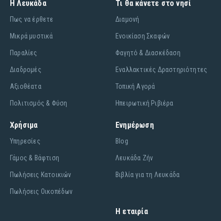
Η Λευκάδα
Τι θα κάνετε στο νησί
Πως να έρθετε
Διαμονή
Μικρά μυστικά
Ενοικίαση Σκαφών
Παραλίες
Φαγητό & Διασκέδαση
Διαδρομές
Εναλλακτικές Δραστηριότητες
Αξιοθέατα
Τοπική Αγορά
Πολιτισμός & Φύση
Ηπειρωτική Ριβιέρα
Χρήσιμα
Ενημέρωση
Υπηρεσίες
Blog
Γάμος & Βάφτιση
Λευκάδα Ζήν
Πωλήσεις Κατοικιών
Βιβλία για τη Λευκάδα
Πωλήσεις Οικοπέδων
Η εταιρία