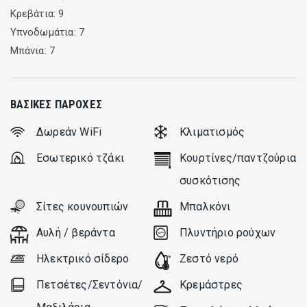
the ground floor and “Aelia” on the first floor, each one with 2
Κρεβάτια: 9
bedrooms, two bathrooms, living room and fully equipped
Υπνοδωμάτια: 7
kitchen, while “Armonia” that’s on the ground floor has 3
Μπάνια: 7
bedrooms, 3 bathrooms, living room and fully equipped
kitchen, all transformed into a welcoming as well as
impressive residence that keeps the architectural elements
ΒΑΣΙΚΈΣ ΠΑΡΟΧΈΣ
of the buildings visible
Δωρεάν WiFi
Κλιματισμός
All rooms are stylish with modern and functional decoration
Εσωτερικό τζάκι
Κουρτίνες/παντζούρια
with high quality materials.
συσκότισης
Villa Happynest with this philosophy in its structure, can
Σίτες κουνουπιών
Μπαλκόνι
accommodate various forms of guests, big families , large
Αυλή / βεράντα
Πλυντήριο ρούχων
groups of friends being together and also ensuring the
desired privacy
Ηλεκτρικό σίδερο
Ζεστό νερό
Πετσέτες/Σεντόνια/
Κρεμάστρες