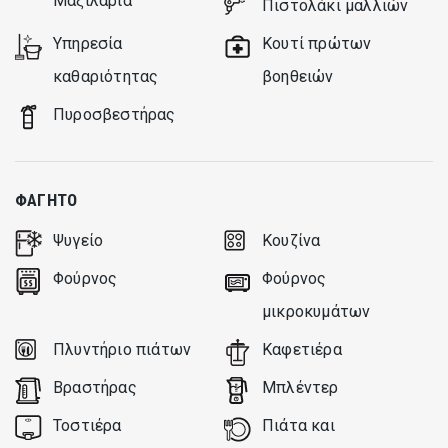
Μαξιλάρια
Πιστολάκι μαλλιών
Υπηρεσία
Κουτί πρώτων
καθαριότητας
βοηθειών
Πυροσβεστήρας
ΦΑΓΗΤΌ
Ψυγείο
Κουζίνα
Φούρνος
Φούρνος
μικροκυμάτων
Πλυντήριο πιάτων
Καφετιέρα
Βραστήρας
Μπλέντερ
Τοστιέρα
Πιάτα και