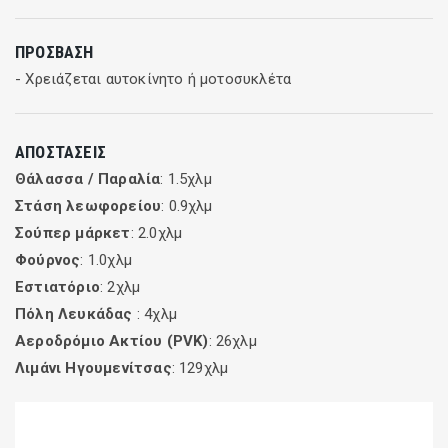
ΠΡΌΣΒΑΣΗ
- Χρειάζεται αυτοκίνητο ή μοτοσυκλέτα
ΑΠΟΣΤΆΣΕΙΣ
Θάλασσα / Παραλία
: 1.5χλμ
Στάση λεωφορείου
: 0.9χλμ
Σούπερ μάρκετ
: 2.0χλμ
Φούρνος
: 1.0χλμ
Εστιατόριο
: 2χλμ
Πόλη Λευκάδας
: 4χλμ
Αεροδρόμιο Ακτίου (PVK)
: 26χλμ
Λιμάνι Ηγουμενίτσας
: 129χλμ