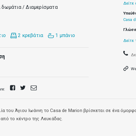
Δείτε 
α δωμάτια / Διαμερίσματα
Υπεύθ
Casa d
Γλώσσ
τιο
2 κρεβάτια
1 μπάνιο
Δείτε 
Δε
ση
We
Share
Tweet
Send
are:
on
E-
Facebook
mail
ία του Άγιου Ιωάννη το Casa de Marion βρίσκεται σε ένα όμορφ
μ από το κέντρο της Λευκάδας.