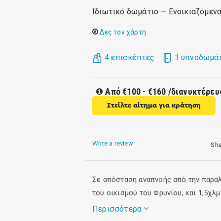
Ιδιωτικό δωμάτιο — Ενοικιαζόμεν
Δες τον χάρτη
4 επισκέπτες
1 υπνοδωμά
Από
€100 - €160
/διανυκτέρευ
Στείλτε αίτημα για κράτηση
Write a review
Sh
Σε απόσταση αναπνοής από την παραλ
του οικισμού του Φρυνίου, και 1,5χλ
Περισσότερα