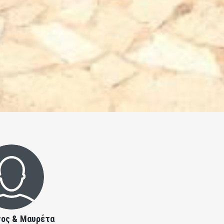
γος & Μαυρέτα