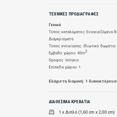
Fryni is a quiet and beautiful area, hig
ΤΕΧΝΙΚΈΣ ΠΡΟΔΙΑΓΡΑΦΈΣ
four brand new apartments for up to fou
space within the accommodation area
Γενικά
Τύπος καταλύματος: Ενοικιαζόμενα δ
Our spaces offer relaxation and a sens
Διαμερίσματα
waiting for you for family and group h
Τύπος ενοικίασης: Ιδιωτικό δωμάτιο
2
Εμβαδό χώρου: 45m
Όροφος: Ισόγειο
Επίπεδα χώρου: 1
Ελάχιστη διαμονή:
1
διανυκτέρευσ
ΔΙΑΘΈΣΙΜΑ ΚΡΕΒΆΤΙΑ
1 x Διπλό (1,60 cm x 2,00 cm)