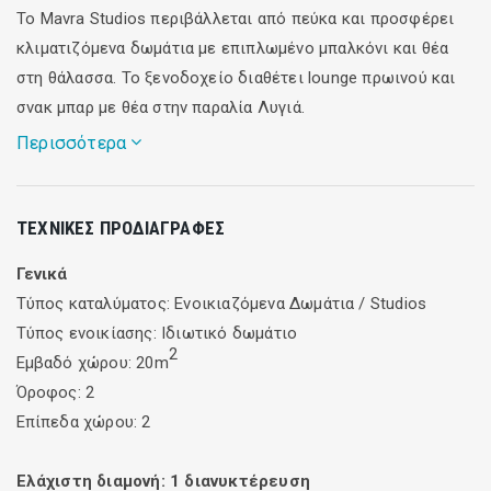
Το Mavra Studios περιβάλλεται από πεύκα και προσφέρει
κλιματιζόμενα δωμάτια με επιπλωμένο μπαλκόνι και θέα
στη θάλασσα. Το ξενοδοχείο διαθέτει lounge πρωινού και
σνακ μπαρ με θέα στην παραλία Λυγιά.
Περισσότερα
Τα κλιματιζόμενα στούντιο και τα διαμερίσματα είναι
ΤΕΧΝΙΚΈΣ ΠΡΟΔΙΑΓΡΑΦΈΣ
μοναδικά διακοσμημένα και περιλαμβάνουν τηλεόραση και
μικρή κουζίνα με ηλεκτρική κουζίνα και ψυγείο. Διαθέτει
Γενικά
αίθουσα πρωινού και σνακ μπαρ με θέα την παραλία της
Τύπος καταλύματος: Ενοικιαζόμενα Δωμάτια / Studios
Λυγιάς. Οι επισκέπτες μπορούν ν' απολαύσουν ένα
Τύπος ενοικίασης: Ιδιωτικό δωμάτιο
Continental πρωινό στο μπαλκόνι τους. Το Mavra Studios
2
Εμβαδό χώρου: 20m
βρίσκεται δίπλα στη θάλασσα μόλις 50 μέτρα από το
Όροφος: 2
γραφικό λιμάνι της Λυγιάς. Η απόσταση από την πόλη της
Επίπεδα χώρου: 2
Λευκάδας είναι στα 6 χλμ. και σε απόσταση 5 λεπτών με τα
πόδια μπορεί κάποιος να βρει φούρνο και mini-market.
Ελάχιστη διαμονή:
1
διανυκτέρευση