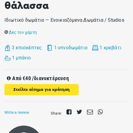
θάλασσα
Ιδιωτικό δωμάτιο — Ενοικιαζόμενα Δωμάτια / Studios
Δες τον χάρτη
3 επισκέπτες
1 υπνοδωμάτιο
1 κρεβάτι
1 μπάνιο
Από
€40
/διανυκτέρευση
Στείλτε αίτημα για κράτηση
Share
Tweet
Send
Share
Write a review
Share:
on
E-
on
Facebook
mail
Whatsapp