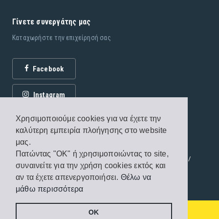
Γίνετε συνεργάτης μας
Καταχωρήστε την επιχείρησή σας
Facebook
Instagram
Χρησιμοποιούμε cookies για να έχετε την
καλύτερη εμπειρία πλοήγησης στο website
μας.
Πατώντας "OK" ή χρησιμοποιώντας το site,
© 2026 Εκδόσεις Fagottobooks. All rights reserved. /
συναινείτε για την χρήση cookies εκτός και
Όροι χρήσης
/
Πολιτική προστασίας
αν τα έχετε απενεργοποιήσει.
Θέλω να
μάθω περισσότερα
Handcrafted by
Radial
Από
€40
/διανυκτέρευση
OK