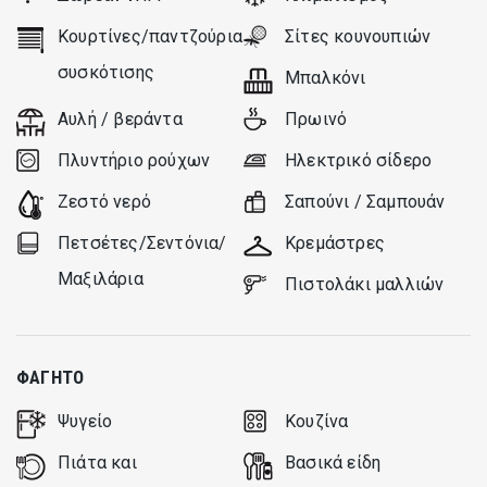
Κουρτίνες/παντζούρια
Σίτες κουνουπιών
Υπηρεσίες κατόπιν αιτήματος
συσκότισης
Μπαλκόνι
Μεταφορά από / προς το ξενοδοχείο
Αυλή / βεράντα
Πρωινό
Baby Sitting
Σιδέρωμα
Πλυντήριο ρούχων
Ηλεκτρικό σίδερο
Ενοικιάσεις αυτοκινήτων / μηχανών
Ζεστό νερό
Σαπούνι / Σαμπουάν
Ενοικίαση ποδηλάτων
Πετσέτες/Σεντόνια/
Κρεμάστρες
Υπηρεσίες ενοικίασης σκαφών αναψυχής
Καταδυτικός εξοπλισμός ή μαθήματα - η τιμή βασίζεται
Μαξιλάρια
Πιστολάκι μαλλιών
στον τρέχοντα τιμοκατάλογο της σχολής καταδύσεων.
Υπάρχει σχολή καταδύσεων σε απόσταση πέντε
χιλιομέτρων από τα Mavra studios και τη Νικιάνα, όπου
ΦΑΓΗΤΌ
μπορούμε να σας βοηθήσουμε να νοικιάσετε τον
απαραίτητο εξοπλισμό ή να κλείσετε ένα μάθημα
Ψυγείο
Κουζίνα
κατάδυσης.
Πιάτα και
Βασικά είδη
Υπηρεσία κομμωτηρίου