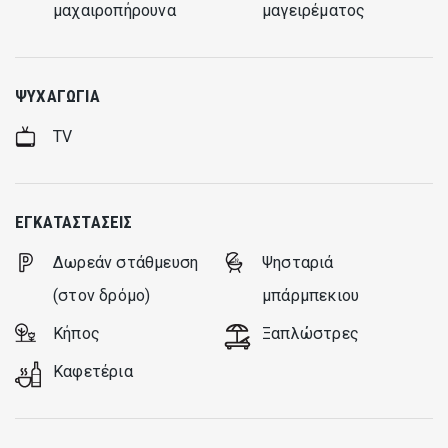
Υπηρεσία μασάζ
μαχαιροπήρουνα
μαγειρέματος
Αγορά και παράδοση φαγητού - ποτών - τσιγάρων στην
βίλα, με αρχικό κόστος 5 € τη φορά συν την αξία των
προϊόντων
ΨΥΧΑΓΩΓΊΑ
Δραστηριότητες windsurfing και kite surfing για τους
TV
λάτρεις των θαλάσσιων σπορ στην παγκοσμίως γνωστή
περιοχή της Βασιλικής.
Για αυτές τις υπηρεσίες είναι απαραίτητο να μας
ενημερώσετε τουλάχιστον 2 ημέρες νωρίτερα. Για τις
ΕΓΚΑΤΑΣΤΆΣΕΙΣ
υπηρεσίες που προσφέρονται από εταιρίες-εταίρους, από
Δωρεάν στάθμευση
Ψησταριά
την πλευρά μας δεν απαιτείται καμία προμήθεια.
(στον δρόμο)
μπάρμπεκιου
Κήπος
Ξαπλώστρες
Καφετέρια