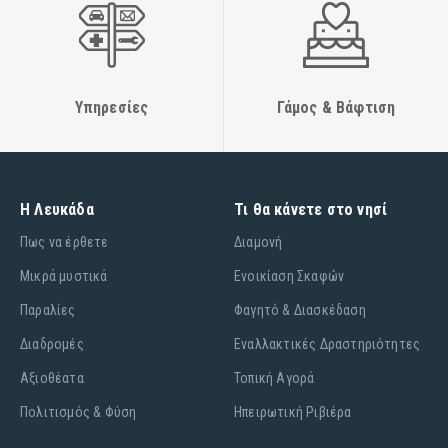
Υπηρεσίες
Γάμος & Βάφτιση
Η Λευκάδα
Τι θα κάνετε στο νησί
Πως να έρθετε
Διαμονή
Μικρά μυστικά
Ενοικίαση Σκαφών
Παραλίες
Φαγητό & Διασκέδαση
Διαδρομές
Εναλλακτικές Δραστηριότητες
Αξιοθέατα
Τοπική Αγορά
Πολιτισμός & Φύση
Ηπειρωτική Ριβιέρα