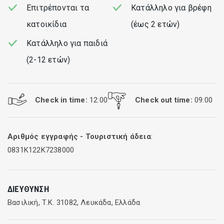
Επιτρέπονται τα
Κατάλληλο για βρέφη
κατοικίδια
(έως 2 ετών)
Κατάλληλο για παιδιά
(2-12 ετών)
Check in time:
12:00
Check out time:
09:00
Αριθμός εγγραφής - Τουριστική άδεια
:
0831K122K7238000
ΔΙΕΎΘΥΝΣΗ
Βασιλική, Τ.Κ. 31082, Λευκάδα, Ελλάδα
Ελάχιστη
Τιμή ανά
Τίτλος
Περίοδος
ενοικίαση
διανυκτέρευση