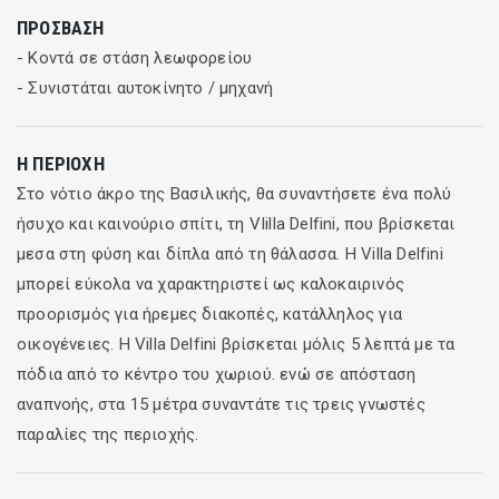
01/08/2026 -
2
€80
ΠΡΌΣΒΑΣΗ
31/08/2026
διανυκτερεύσεις
- Κοντά σε στάση λεωφορείου
01/09/2026 -
2
€60
- Συνιστάται αυτοκίνητο / μηχανή
30/09/2026
διανυκτερεύσεις
01/10/2026 -
2
€50
Η ΠΕΡΙΟΧΉ
10/10/2026
διανυκτερεύσεις
Στο νότιο άκρο της Βασιλικής, θα συναντήσετε ένα πολύ
ήσυχο και καινούριο σπίτι, τη VIilla Delfini, που βρίσκεται
μεσα στη φύση και δίπλα από τη θάλασσα. H Villa Delfini
μπορεί εύκολα να χαρακτηριστεί ως καλοκαιρινός
προορισμός για ήρεμες διακοπές, κατάλληλος για
οικογένειες. Η Villa Delfini βρίσκεται μόλις 5 λεπτά με τα
πόδια από το κέντρο του χωριού. ενώ σε απόσταση
αναπνοής, στα 15 μέτρα συναντάτε τις τρεις γνωστές
παραλίες της περιοχής.