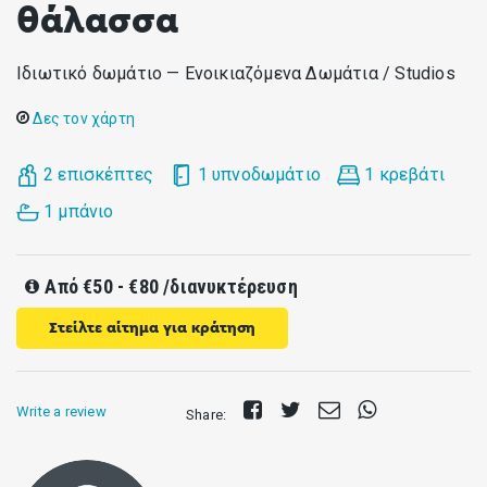
θάλασσα
Ιδιωτικό δωμάτιο — Ενοικιαζόμενα Δωμάτια / Studios
Δες τον χάρτη
2 επισκέπτες
1 υπνοδωμάτιο
1 κρεβάτι
1 μπάνιο
Από
€50 - €80
/διανυκτέρευση
Στείλτε αίτημα για κράτηση
Share
Tweet
Send
Share
Write a review
Share:
on
E-
on
Facebook
mail
Whatsapp