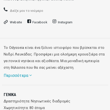
Δείξε μου το νούμερο
Website
Facebook
Instagram
Το Odysseia είναι ένα ξύλινο ιστιοφόρο που βρίσκεται στο
Νυδρί Λευκάδας. Προσφέρει μια ολοήμερη κρουαζιέρα στα
γειτονικά νησάκια και αξιοθέατα. Μια μοναδική εμπειρία
στη θάλασσα που θα σας μείνει αξέχαστη.
Περισσότερα
Τι θα κάνουμε
ΓΕΝΙΚΆ
Το ταξίδι μας είναι σχεδιασμένο με τέτοιο τρόπο, ώστε να
Δραστηριότητα: Νησιωτικές διαδρομές
ελαχιστοποιούνται οι αποστάσεις εν πλω, επιτρέποντάς
Χωρητικότητα: 80 άτομα
σας να περάσετε τις περισσότερες ώρες της ημέρας