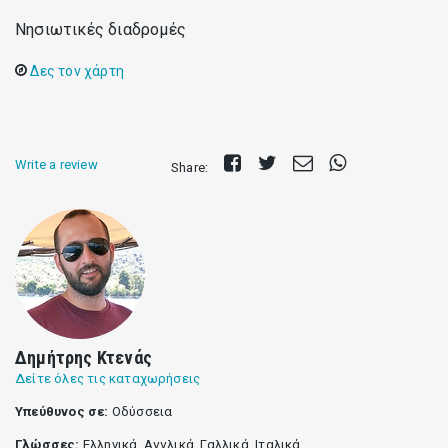
Νησιωτικές διαδρομές
Δες τον χάρτη
Share
Tweet
Send
Share
Write a review
Share:
on
E-
on
Facebook
mail
Whatsapp
Δημήτρης Κτενάς
Δείτε όλες τις καταχωρήσεις
Υπεύθυνος σε:
Οδύσσεια
Γλώσσες:
Ελληνικά, Αγγλικά, Γαλλικά, Ιταλικά