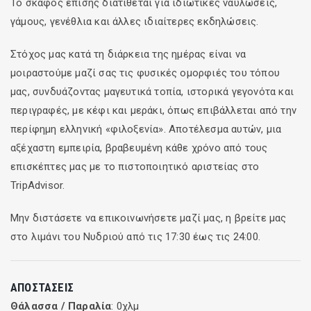
Το σκάφος επίσης διατίθεται για ιδιωτικές ναυλώσεις,
Κλιμάκι, στο νησί της Λευκάδας. Μια παραλία με
γάμους, γενέθλια και άλλες ιδιαίτερες εκδηλώσεις.
γαλαζοπράσινα νερά, χωρίς πρόσβαση από στεριά, μόνο για
Στόχος μας κατά τη διάρκεια της ημέρας είναι να
την παρέα της Οδύσσειας. Ομπρέλες για τον ήλιο, μάσκες
μοιραστούμε μαζί σας τις φυσικές ομορφιές του τόπου
και παιχνίδια για τη θάλασσα βρίσκονται στη διάθεσή σας
μας, συνδυάζοντας μαγευτικά τοπία, ιστορικά γεγονότα και
δωρεάν.
περιγραφές, με κέφι και μεράκι, όπως επιβάλλεται από την
Ενώ εσείς χαλαρώνετε και απολαμβάνετε τον ήλιο και τη
περίφημη ελληνική «φιλοξενία». Αποτέλεσμα αυτών, μια
θάλασσα, το πλήρωμα σας ετοιμάζει πάνω στην παραλία ένα
αξέχαστη εμπειρία, βραβευμένη κάθε χρόνο από τους
πλήρες γεύμα αποτελούμενο αποκλειστικά από ντόπια
επισκέπτες μας με το πιστοποιητικό αριστείας στο
προϊόντα. Το γεύμα συνοδεύεται από απεριόριστο ντόπιο
TripAdvisor.
κρασί και αναψυκτικά. Τέλος, σας εγγυόμαστε άμεση
πρόσβαση με σκάλες από το σκάφος στην παραλία.
Μην διστάσετε να επικοινωνήσετε μαζί μας, η βρείτε μας
στο λιμάνι του Νυδριού από τις 17:30 έως τις 24:00.
> ΣΚΟΡΠΙΟΣ ΤΟΥ ΩΝΑΣΗ (40λ)
Τελευταία στάση της ημέρας, το παγκοσμίου φήμης νησί
Σκορπιός, ένας επίγειος παράδεισος που ακόμα και σήμερα
ΑΠΟΣΤΆΣΕΙΣ
βρίσκεται στο επίκεντρο της δημοσιότητας. Θα ακούσετε
Θάλασσα / Παραλία
: 0χλμ