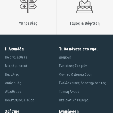
Υπηρεσίες
Γάμος & Βάφτιση
Η Λευκάδα
Τι θα κάνετε στο νησί
Πως να έρθετε
Διαμονή
Μικρά μυστικά
Ενοικίαση Σκαφών
Παραλίες
Φαγητό & Διασκέδαση
Διαδρομές
Εναλλακτικές Δραστηριότητες
Αξιοθέατα
Τοπική Αγορά
Πολιτισμός & Φύση
Ηπειρωτική Ριβιέρα
Χρήσιμα
Ενημέρωση