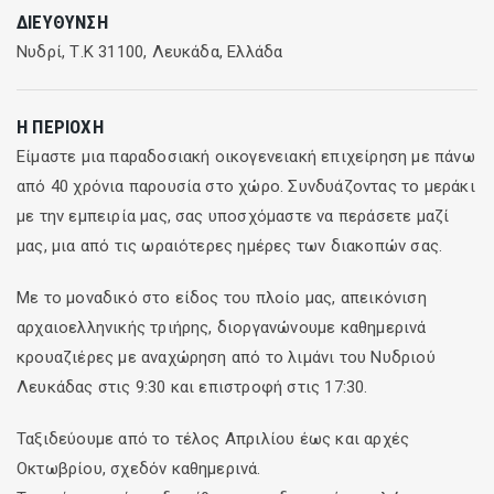
μαγευτικές θέες της Κεφαλονιάς, της Ιθάκης, και του
ΔΙΕΎΘΥΝΣΗ
Νότιου ακρωτηρίου της Λευκάδας.
Νυδρί, Τ.Κ 31100, Λευκάδα, Ελλάδα
> ΣΠΑΡΤΟΧΩΡΙ ΜΕΓΑΝΗΣΙΟΥ (1ω30λ)
Επίσκεψη στο παραδοσιακό Σπαρτοχώρι, το κοσμοπολίτικο
Η ΠΕΡΙΟΧΉ
χωριό του Μεγανησίου. Περιπλανηθείτε στα γραφικά του
Είμαστε μια παραδοσιακή οικογενειακή επιχείρηση με πάνω
σοκάκια και απολαύστε τις μαγευτικές θέες στα
από 40 χρόνια παρουσία στο χώρο. Συνδυάζοντας το μεράκι
Πριγκιποννήσια που απλώνονται μπροστά σας. Εναλλακτικά,
με την εμπειρία μας, σας υποσχόμαστε να περάσετε μαζί
κάντε το μπάνιο σας στα γαλαζοπράσινα νερά, η χαλαρώστε
μας, μια από τις ωραιότερες ημέρες των διακοπών σας.
σε κάποιο από τα παραθαλάσσια μαγαζιά.
Με το μοναδικό στο είδος του πλοίο μας, απεικόνιση
>> ΩΡΑ ΓΙΑ ΟΥΖΑΚΙ
αρχαιοελληνικής τριήρης, διοργανώνουμε καθημερινά
Συνεχίζοντας την εκδρομή, κεραστείτε ουζάκι λευκαδίτικης
κρουαζιέρες με αναχώρηση από το λιμάνι του Νυδριού
παραγωγής με σπιτικές ελιές από τον καπετάνιο και το
Λευκάδας στις 9:30 και επιστροφή στις 17:30.
πλήρωμα!
Ταξιδεύουμε από το τέλος Απριλίου έως και αρχές
> ΠΑΡΑΛΙΑ ΚΛΙΜΑΚΙ (2ω30λ)
Οκτωβρίου, σχεδόν καθημερινά.
Κατά το μεσημεράκι, φτάνουμε στη μαγευτική παραλία