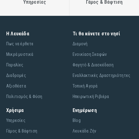
Υπηρεσίες
Γάμος & Βάφτιση
Η Λευκάδα
Τι θα κάνετε στο νησί
Πως να έρθετε
Διαμονή
Μικρά μυστικά
Ενοικίαση Σκαφών
Παραλίες
Φαγητό & Διασκέδαση
Διαδρομές
Εναλλακτικές Δραστηριότητες
Αξιοθέατα
Τοπική Αγορά
Πολιτισμός & Φύση
Ηπειρωτική Ριβιέρα
Χρήσιμα
Ενημέρωση
Υπηρεσίες
Blog
Γάμος & Βάφτιση
Λευκάδα Ζήν