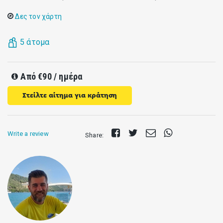
Δες τον χάρτη
5 άτομα
Από
€90
/ ημέρα
Στείλτε αίτημα για κράτηση
Share
Tweet
Send
Share
Write a review
Share:
on
E-
on
Facebook
mail
Whatsapp