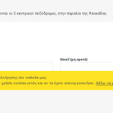
νται οι 2 κεντρικοί πεζόδρομοι, στην παραλία της Λευκάδας.
Email (μη ορατό)
πλοήγησης στο website μας.
Χώρα
ν χρήση cookies εκτός και αν τα έχετε απενεργοποιήσει.
Θέλω να 
mail όταν η κριτική μπεί στο