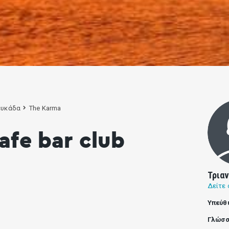
υκάδα
The Karma
afe bar club
Τρια
Δείτε 
Υπεύθ
Γλώσσ