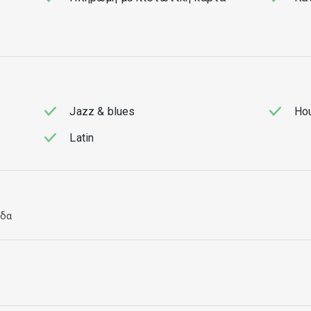
Jazz & blues
Hou
Latin
άδα