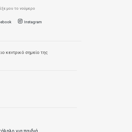
ίξε μου το νούμερο
cebook
Instagram
ιο κεντρικό σημείο της
άληλο για παιδιά