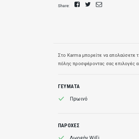
Share
Tweet
Send
Share:
on
E-
Facebook
mail
Στο Karma μπορείτε να απολαύσετε το
πόλης προσφέροντας σας επιλογές α
ΓΕΎΜΑΤΑ
Πρωινό
ΠΑΡΟΧΈΣ
Δωρεάν WiFi