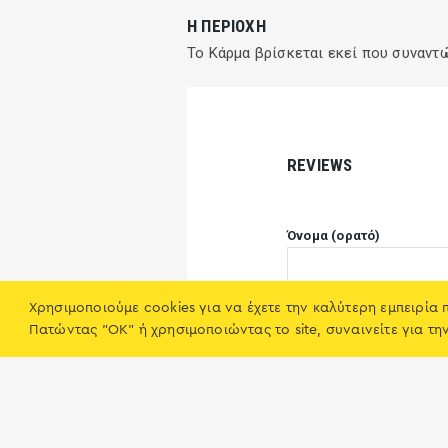
Η ΠΕΡΙΟΧΉ
Το Κάρμα βρίσκεται εκεί που συναντώ
REVIEWS
Όνομα (ορατό)
Χρησιμοποιούμε cookies για να έχετε την καλύτερη εμπειρία 
The Karma cafe bar club
Rating
Πατώντας "OK" ή χρησιμοποιώντας το site, συναινείτε για τη
Λευκάδα
☆
☆
☆
☆
☆
Θέλω να ενημερωθώ με e
site