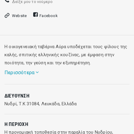
Δείξε μου το νούμερο
Website
Facebook
Η οικογενειακή ταβέρνα Αύρα υποδέχεται τους φίλους της
καλής, σπιτικής ελληνικής κουζίνας, με έμφαση στην
ποιότητα, την γεύση και την εξυπηρέτηση.
Περισσότερα
Εδώ θα απολάυσετε παραδοσιακά φαγητά από το
ΔΙΕΎΘΥΝΣΗ
μεσημεριανό γεύμα σας ως και το βραδινό, αφού η
Νυδρί, Τ.Κ 31084, Λευκάδα, Ελλάδα
λειτουργεία της ταβέρνας είναι συνεχόμενη.
Η ΠΕΡΙΟΧΉ
Η προνομιακή τοποθεσία στην παραλία του Νυδρίου,