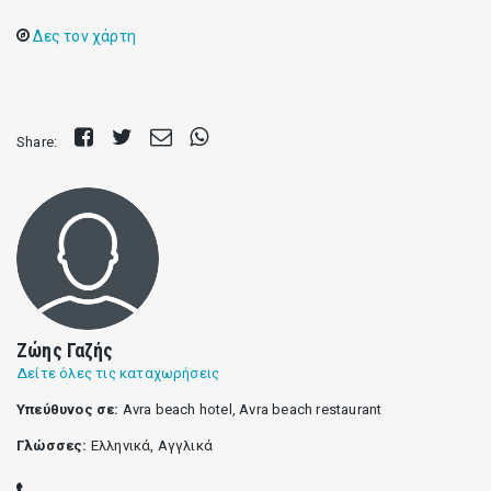
Δες τον χάρτη
Share
Tweet
Send
Share
Share:
on
E-
on
Facebook
mail
Whatsapp
Ζώης Γαζής
Δείτε όλες τις καταχωρήσεις
Υπεύθυνος σε:
Avra beach hotel, Avra beach restaurant
Γλώσσες:
Ελληνικά, Αγγλικά