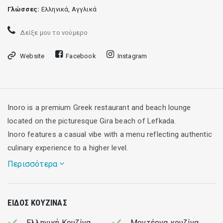
Γλώσσες:
Ελληνικά, Αγγλικά
Δείξε μου το νούμερο
Website
Facebook
Instagram
Inoro is a premium Greek restaurant and beach lounge
located on the picturesque Gira beach of Lefkada.
Inoro features a casual vibe with a menu reflecting authentic
culinary experience to a higher level.
Περισσότερα
Inoro's design speaks to both tradition and modernity. It
ΕΊΔΟΣ ΚΟΥΖΊΝΑΣ
showcases a warm inviting feel with a combination elements,
a well-lit, spacious dining area, indicating a clear and
Ελληνική Κουζίνα
Μοντέρνα κουζίνα