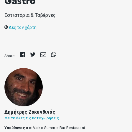
Gastro
Εστιατόρια & Ταβέρνες
Δες τον χάρτη
Share
Tweet
Send
Share
Share:
on
E-
on
Facebook
mail
Whatsapp
Δημήτρης Ζακυνθινός
Δείτε όλες τις καταχωρήσεις
Υπεύθυνος σε:
Varko Summer Bar Restaurant