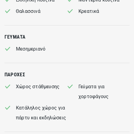
comfortable ambiance. The beach area is designed for "the
Θαλασσινά
Κρεατικά
happiest of hours", enjoying your beach day, a great spot for
a coffee or a quick bite to eat.
Inoro hosts private events on the beach and the restaurant
ΓΕΎΜΑΤΑ
area.
Μεσημεριανό
ΠΑΡΟΧΈΣ
Χώρος στάθμευσης
Γεύματα για
χορτοφάγους
Κατάληλος χώρος για
πάρτυ και εκδηλώσεις