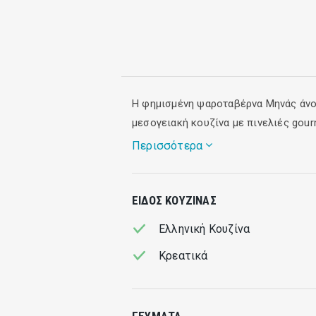
Facebook
mail
Η φημισμένη ψαροταβέρνα Μηνάς άνοι
μεσογειακή κουζίνα με πινελιές gour
Περισσότερα
Στο μενού θα βρείτε γνωστές συνταγ
ΕΊΔΟΣ ΚΟΥΖΊΝΑΣ
Ελληνική Κουζίνα
Κρεατικά
ΓΕΎΜΑΤΑ