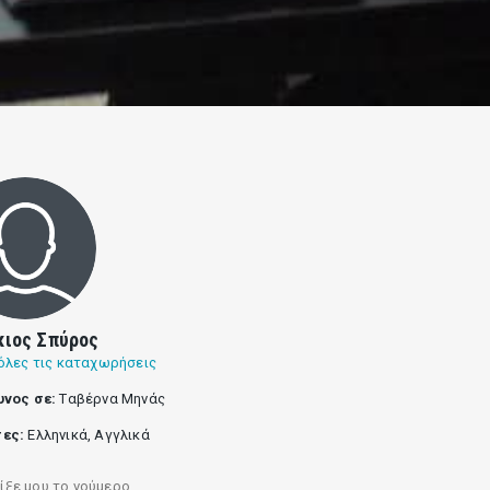
κιος Σπύρος
όλες τις καταχωρήσεις
υνος σε:
Tαβέρνα Μηνάς
ες:
Ελληνικά, Αγγλικά
ίξε μου το νούμερο