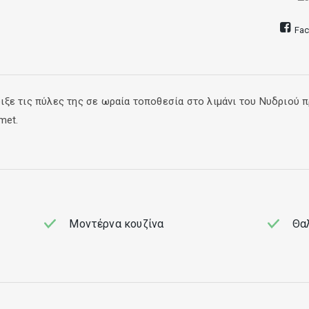
Fa
ξε τις πύλες της σε ωραία τοποθεσία στο λιμάνι του Νυδριού 
met.
ές αλλά και μοντέρνα πιάτα που μυρίζουν θάλασσα.
Μοντέρνα κουζίνα
Θα