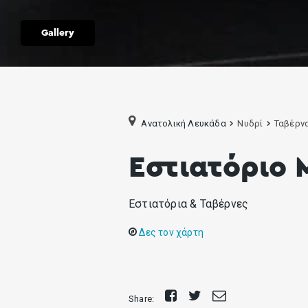
Gallery
Ανατολική Λευκάδα
Νυδρί
Ταβέρν
Εστιατόριο 
Εστιατόρια & Ταβέρνες
Δες τον χάρτη
Share
Tweet
Send
Share:
on
E-