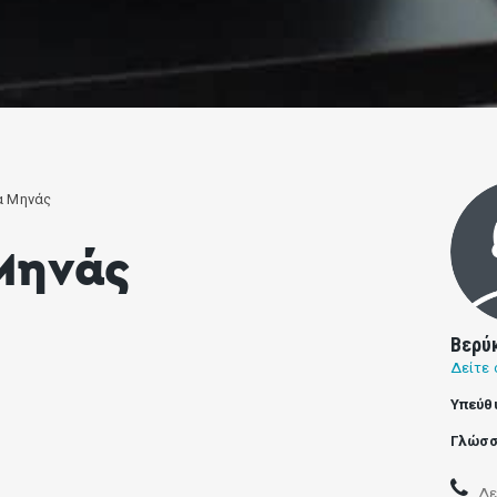
α Μηνάς
Μηνάς
Βερύ
Δείτε 
Υπεύθ
Γλώσσ
Δε