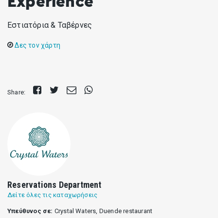
Experience
Εστιατόρια & Ταβέρνες
Δες τον χάρτη
Share
Tweet
Send
Share
Share:
on
E-
on
Facebook
mail
Whatsapp
Reservations Department
Δείτε όλες τις καταχωρήσεις
Υπεύθυνος σε:
Crystal Waters, Duende restaurant