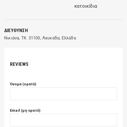
Λειτουργεί από Μάιο έως Οκτώβριο
κατοικίδια
Ώρες Λειτουργίας: 20:00 – 23:30
Dinner: Asian Fusion Cuisine
Dress code: Casual chic
ΔΙΕΎΘΥΝΣΗ
Last order: 23:00
Νικιάνα, ΤΚ. 31100, Λευκάδα, Ελλάδα
REVIEWS
Όνομα (ορατό)
Email (μη ορατό)