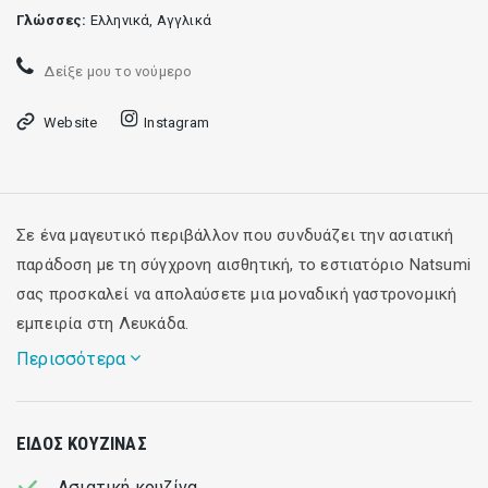
Γλώσσες:
Ελληνικά, Αγγλικά
Δείξε μου το νούμερο
Website
Instagram
Σε ένα μαγευτικό περιβάλλον που συνδυάζει την ασιατική
παράδοση με τη σύγχρονη αισθητική, το εστιατόριο Natsumi
σας προσκαλεί να απολαύσετε μια μοναδική γαστρονομική
εμπειρία στη Λευκάδα.
Περισσότερα
Το μενού εμπνευσμένο από τις φρέσκες γεύσεις της
ΕΊΔΟΣ ΚΟΥΖΊΝΑΣ
ασιατικής κουζίνας, περιλαμβάνει εκλεκτά πιάτα και άλλα
δημιουργικά εδέσματα, όλα παρασκευασμένα με τα πιο
Ασιατική κουζίνα