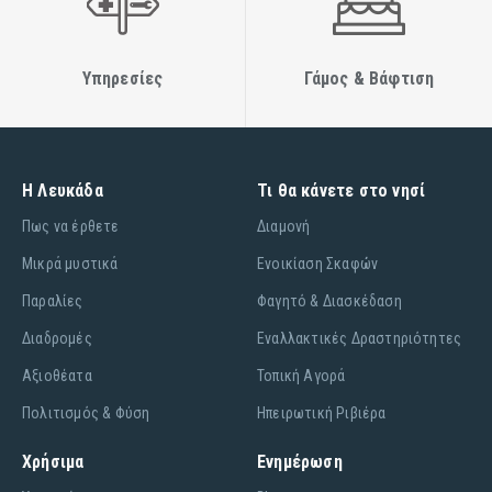
Υπηρεσίες
Γάμος & Βάφτιση
Η Λευκάδα
Τι θα κάνετε στο νησί
Πως να έρθετε
Διαμονή
Μικρά μυστικά
Ενοικίαση Σκαφών
Παραλίες
Φαγητό & Διασκέδαση
Διαδρομές
Εναλλακτικές Δραστηριότητες
Αξιοθέατα
Τοπική Αγορά
Πολιτισμός & Φύση
Ηπειρωτική Ριβιέρα
Χρήσιμα
Ενημέρωση