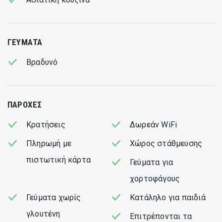
φρέσκα υλικά και την υψηλότερη ποιότητα. Απολαύστε την
τέχνη της ασιατικής κουζίνας σε ένα ειδυλλιακό
περιβάλλον όπου η γαστρονομία συναντά την πολυτέλεια.
ΓΕΎΜΑΤΑ
Το Natsumi, ένα όνομα που σημαίνει «καλοκαιρινή χαρά»
Βραδυνό
αποτυπώνει το πνεύμα της ασιατικής κουζίνας μας. Το
μενού μας, είναι μια γιορτή των αισθήσεων, συνδυάζοντας
τις φρέσκες, τολμηρές γεύσεις της Ανατολής με
ΠΑΡΟΧΈΣ
καινοτόμες μαγειρικές τεχνικές. Κάθε πιάτο είναι μια
αρμονική σύνθεση, σχεδιασμένη για να απελευθερώσει την
Κρατήσεις
Δωρεάν WiFi
απόλαυση του καλοκαιριού, δημιουργώντας μια αξέχαστη
Πληρωμή με
Χώρος στάθμευσης
γευστική εμπειρία. Ξεκινήστε ένα γαστρονομικό ταξίδι στο
πιστωτική κάρτα
Γεύματα για
Natsumi, όπου η σύνθεση των γεύσεων και η καλοκαιρινή
αίσθηση έρχονται σε πλήρη αρμονία.
χορτοφάγους
Γεύματα χωρίς
Κατάληλο για παιδιά
γλουτένη
Επιτρέπονται τα