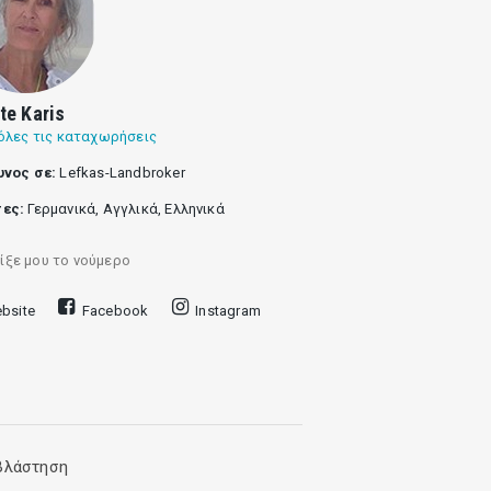
tte Karis
όλες τις καταχωρήσεις
υνος σε:
Lefkas-Landbroker
ες:
Γερμανικά, Αγγλικά, Ελληνικά
ίξε μου το νούμερο
bsite
Facebook
Instagram
 βλάστηση