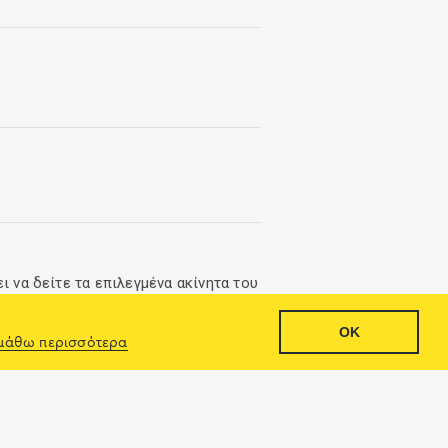
ι να δείτε τα επιλεγμένα ακίνητα του
OK
€85000
Στείλτε μήνυμα
μάθω περισσότερα