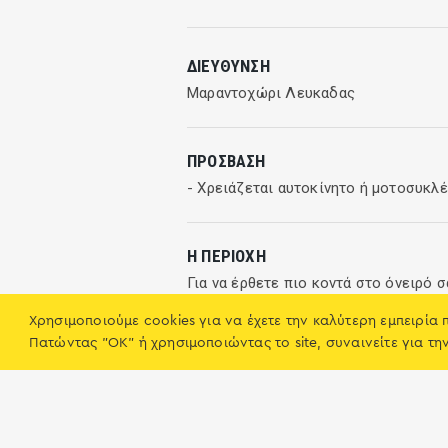
ΔΙΕΎΘΥΝΣΗ
Μαραντοχώρι Λευκαδας
ΠΡΌΣΒΑΣΗ
- Χρειάζεται αυτοκίνητο ή μοτοσυκλ
Η ΠΕΡΙΟΧΉ
Για να έρθετε πιο κοντά στο όνειρό 
γραφείου μας.
Χρησιμοποιούμε cookies για να έχετε την καλύτερη εμπειρία 
[1784] Marandohori Rolling Hills Pr
Πατώντας "OK" ή χρησιμοποιώντας το site, συναινείτε για τη
Μαραντοχώρι
ΑΠΟΣΤΆΣΕΙΣ
Θάλασσα / Παραλία
: 0.2χλμ
Σούπερ μάρκετ
: 0χλμ