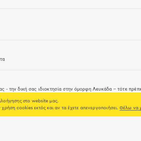
έτα
σας - την δική σας ιδιοκτησία στην όμορφη Λευκάδα – τότε πρέπε
πλοήγησης στο website μας.
oject
ν χρήση cookies εκτός και αν τα έχετε απενεργοποιήσει.
Θέλω να 