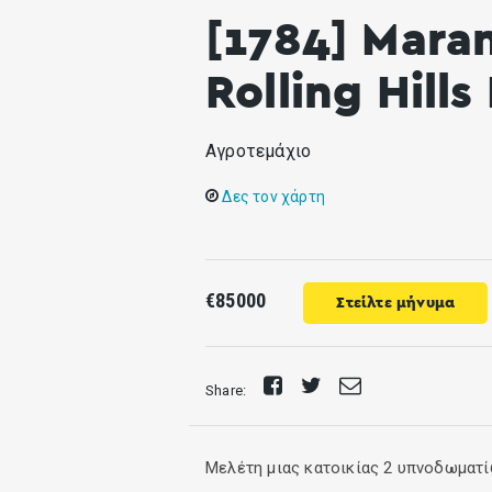
[1784] Mara
Rolling Hills
Αγροτεμάχιο
Δες τον χάρτη
€85000
Στείλτε μήνυμα
Share
Tweet
Send
Share:
on
E-
Facebook
mail
Μελέτη μιας κατοικίας 2 υπνοδωματί