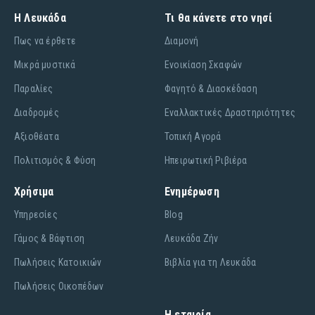
Η Λευκάδα
Τι θα κάνετε στο νησί
Πως να έρθετε
Διαμονή
Μικρά μυστικά
Ενοικίαση Σκαφών
Παραλίες
Φαγητό & Διασκέδαση
Διαδρομές
Εναλλακτικές Δραστηριότητες
Αξιοθέατα
Τοπική Αγορά
Πολιτισμός & Φύση
Ηπειρωτική Ριβιέρα
Χρήσιμα
Ενημέρωση
Υπηρεσίες
Blog
Γάμος & Βάφτιση
Λευκάδα Ζήν
Πωλήσεις Κατοικιών
Βιβλία για τη Λευκάδα
Πωλήσεις Οικοπέδων
Η εταιρία