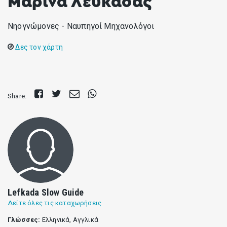
Μαρίνα Λευκάδας
Νηογνώμονες - Ναυπηγοί Μηχανολόγοι
Δες τον χάρτη
Share
Tweet
Send
Share
Share:
on
E-
on
Facebook
mail
Whatsapp
Lefkada Slow Guide
Δείτε όλες τις καταχωρήσεις
Γλώσσες:
Ελληνικά, Αγγλικά