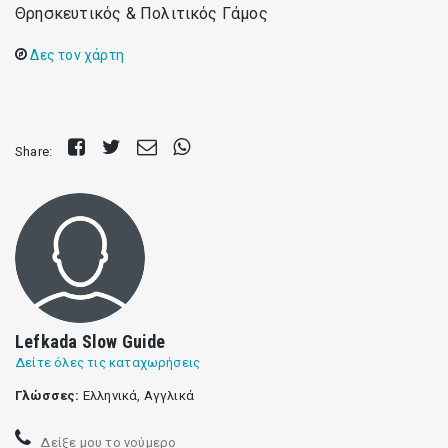
Θρησκευτικός & Πολιτικός Γάμος
Δες τον χάρτη
Share
Tweet
Send
Share
Share:
on
E-
on
Facebook
mail
Whatsapp
Lefkada Slow Guide
Δείτε όλες τις καταχωρήσεις
Γλώσσες:
Ελληνικά, Αγγλικά
Δείξε μου το νούμερο