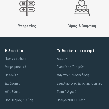
Υπηρεσίες
Γάμος & Βάφτιση
Η Λευκάδα
Τι θα κάνετε στο νησί
Πως να έρθετε
Διαμονή
Μικρά μυστικά
Ενοικίαση Σκαφών
Παραλίες
Φαγητό & Διασκέδαση
Διαδρομές
Εναλλακτικές Δραστηριότητες
Αξιοθέατα
Τοπική Αγορά
Πολιτισμός & Φύση
Ηπειρωτική Ριβιέρα