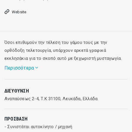
Website
Όσοι επιθυμούν την τέλεση του γάμου τους με την
ορθόδοξη τελετουργία, υπάρχουν αρκετά γραφικά
εκκλησάκια για το σκοπό αυτό με ξεχωριστή μυσταγωγία.
Περισσότερα
Η Λευκάδα κερδίζει κάθε χρόνο τις προτιμήσεις νέων
ΔΙΕΎΘΥΝΣΗ
ζευγαριών απ΄όλο τον κόσμο που θέλουν να
Αναπαύσεως 2-4, Τ.Κ 31100, Λευκάδα, Ελλάδα
πραγματοποιήσουν αυτή την τόσο ξεχωριστή για τη ζωή
τους τελετή με φόντο ειδυλλιακά τοπία του νησιού.
ΠΡΌΣΒΑΣΗ
- Συνιστάται αυτοκίνητο / μηχανή