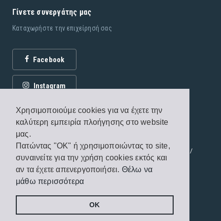
Γίνετε συνεργάτης μας
Καταχωρήστε την επιχείρησή σας
Facebook
Instagram
Χρησιμοποιούμε cookies για να έχετε την
καλύτερη εμπειρία πλοήγησης στο website
μας.
Πατώντας "OK" ή χρησιμοποιώντας το site,
© 2026 Εκδόσεις Fagottobooks. All rights reserved. /
συναινείτε για την χρήση cookies εκτός και
Όροι χρήσης
/
Πολιτική προστασίας
αν τα έχετε απενεργοποιήσει.
Θέλω να
μάθω περισσότερα
Handcrafted by
Radial
OK