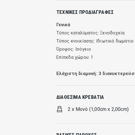
Μένετε σε φωτεινά, όμορφα επιπλωμέν
ΤΕΧΝΙΚΈΣ ΠΡΟΔΙΑΓΡΑΦΈΣ
του ΕΥΑ είναι πάντα στη διάθεση σας
δυνατότητα πρόσβασης στο Internet γι
Γενικά
Τύπος καταλύματος: Ξενοδοχεία
Τα καταπληκτικά αρτοποιήματα θα κά
Τύπος ενοικίασης: Ιδιωτικό δωμάτιο
μόνο για την νοστιμιά τους αλλά και
Όροφος: Ισόγειο
Επίπεδα χώρου: 1
Ελάχιστη διαμονή:
3
διανυκτερεύσ
ΔΙΑΘΈΣΙΜΑ ΚΡΕΒΆΤΙΑ
2 x Μονό (1,00cm x 2,00cm)