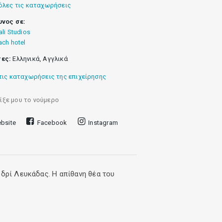
όλες τις καταχωρήσεις
υνος σε:
ali Studios
ach hotel
ες:
Ελληνικά, Αγγλικά
τις καταχωρήσεις της επιχείρησης
ίξε μου το νούμερο
bsite
Facebook
Instagram
υδρί Λευκάδας. Η απίθανη θέα του