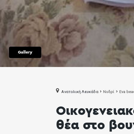
Gallery
Ανατολική Λευκάδα
Νυδρί
Eva beac
Οικογενειακ
θέα στο βου