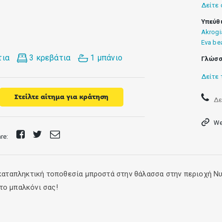
Δείτε 
Υπεύθ
Akrogi
Eva be
τια
3 κρεβάτια
1 μπάνιο
Γλώσσ
Δείτε 
Στείλτε αίτημα για κράτηση
Δε
We
Share
Tweet
Send
are:
on
E-
Facebook
mail
α καταπληκτική τοποθεσία μπροστά στην θάλασσα στην περιοχή Ν
το μπαλκόνι σας!