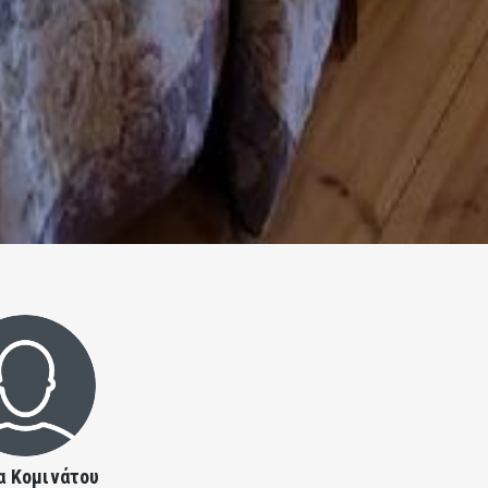
α Κομινάτου