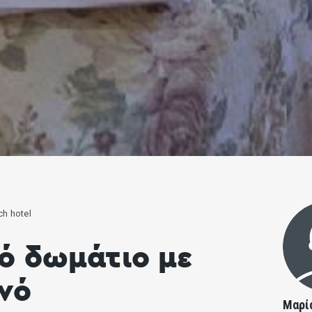
h hotel
ό δωμάτιο με
νό
Μαρί