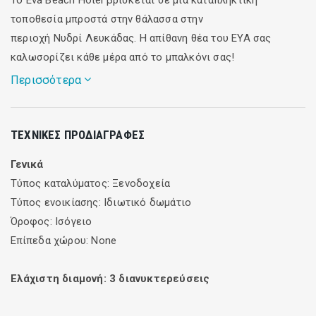
τοποθεσία μπροστά στην θάλασσα στην
περιοχή Νυδρί Λευκάδας. Η απίθανη θέα του ΕΥΑ σας
καλωσορίζει κάθε μέρα από το μπαλκόνι σας!
Περισσότερα
Μένετε σε φωτεινά, όμορφα επιπλωμένα δωμάτια με
ΤΕΧΝΙΚΈΣ ΠΡΟΔΙΑΓΡΑΦΈΣ
μπάνιο, τηλέφωνο, air condition και μπαλκόνι με θέα στη
θάλασσα. Οι οικοδεσπότες του ΕΥΑ είναι πάντα στη διάθεση
Γενικά
σας για οποιαδήποτε πληροφορία που αφορά το νησί και
Τύπος καταλύματος: Ξενοδοχεία
την μετακίνηση σας. Επίσης υπάρχει η δυνατότητα
Τύπος ενοικίασης: Ιδιωτικό δωμάτιο
πρόσβασης στο Internet για την αποστολή email και
Όροφος: Ισόγειο
υπηρεσία fax .
Επίπεδα χώρου: None
Τα καταπληκτικά αρτοποιήματα θα κάνουν το πρόγευμα σας
Ελάχιστη διαμονή:
3
διανυκτερεύσεις
μια ξεχωριστή απόλαυση, αφού τα παρασκευάζουμε στον
δικό μας φούρνο, όχι μόνο για την νοστιμιά τους αλλά και