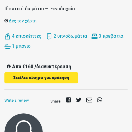
Ιδιωτικό δωμάτιο — Ξενοδοχεία
Δες τον χάρτη
4 επισκέπτες
2 υπνοδωμάτια
3 κρεβάτια
1 μπάνιο
Από
€160
/διανυκτέρευση
Στείλτε αίτημα για κράτηση
Share
Tweet
Send
Share
Write a review
Share:
on
E-
on
Facebook
mail
Whatsapp