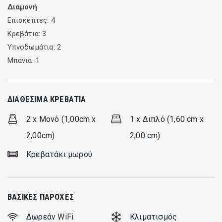
επειδή τα απολαμβάνετε στο όμορφο εστιατόριο μας με την
Διαμονή
μοναδική θέα.
Επισκέπτες: 4
Κρεβάτια: 3
Υπνοδωμάτια: 2
Μπάνια: 1
ΔΙΑΘΈΣΙΜΑ ΚΡΕΒΆΤΙΑ
2 x Μονό (1,00cm x
1 x Διπλό (1,60 cm x
2,00cm)
2,00 cm)
Κρεβατάκι μωρού
ΒΑΣΙΚΈΣ ΠΑΡΟΧΈΣ
Δωρεάν WiFi
Κλιματισμός