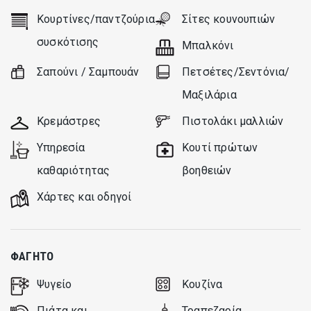
Κουρτίνες/παντζούρια
Σίτες κουνουπιών
συσκότισης
Μπαλκόνι
Σαπούνι / Σαμπουάν
Πετσέτες/Σεντόνια/
Μαξιλάρια
Κρεμάστρες
Πιστολάκι μαλλιών
Υπηρεσία
Κουτί πρώτων
καθαριότητας
βοηθειών
Xάρτες και οδηγοί
ΦΑΓΗΤΌ
Ψυγείο
Κουζίνα
Πιάτα και
Τραπεζαρία