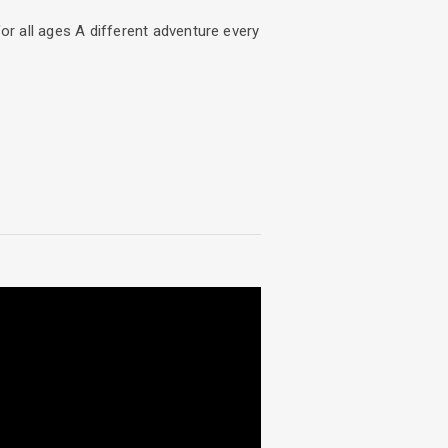
for all ages A different adventure every
 in Syvota. You will never forget this