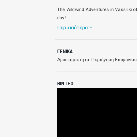
The Wildwind Adventures in Vassiliki of
day!
Περισσότερα
Climb aboard a Zodiac rib and discover 
ΓΕΝΙΚΆ
adventure!
Δραστηριότητα: Περιήγηση Επιφάνεια
ΒΊΝΤΕΟ