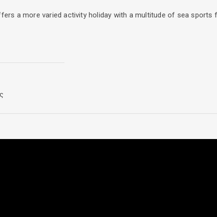
fers a more varied activity holiday with a multitude of sea sports 
Lefkas on this three-location snorkelling sea safari including lunch
ς