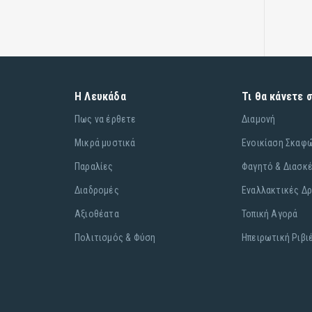
Η Λευκάδα
Τι θα κάνετε 
Πως να έρθετε
Διαμονή
Μικρά μυστικά
Ενοικίαση Σκαφ
Παραλίες
Φαγητό & Διασκ
Διαδρομές
Εναλλακτικές Δ
Αξιοθέατα
Τοπική Αγορά
Πολιτισμός & Φύση
Ηπειρωτική Ριβι