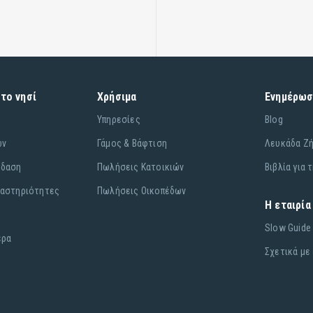
στο νησί
Χρήσιμα
Ενημέρω
Υπηρεσίες
Blog
ών
Γάμος & Βάφτιση
Λευκάδα Ζ
έδαση
Πωλήσεις Κατοικιών
Βιβλία για 
ραστηριότητες
Πωλήσεις Οικοπέδων
Η εταιρία
Slow Guide
έρα
Σχετικά με 