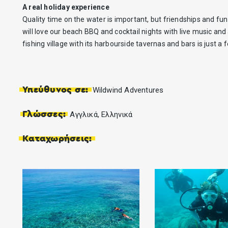
A real holiday experience
Quality time on the water is important, but friendships and fun 
will love our beach BBQ and cocktail nights with live music and 
fishing village with its harbourside tavernas and bars is just a
Υπεύθυνος σε:
Wildwind Adventures
Γλώσσες:
Αγγλικά, Ελληνικά
Καταχωρήσεις: