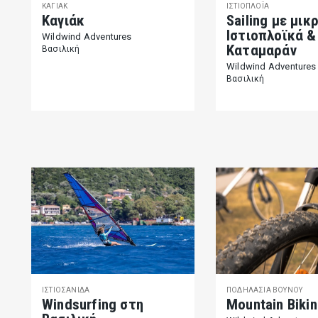
ΚΑΓΙΆΚ
ΙΣΤΙΟΠΛΟΪ́Α
Καγιάκ
Sailing με μικ
Ιστιοπλοϊκά &
Wildwind Adventures
Kαταμαράν
Βασιλική
Wildwind Adventures
Βασιλική
ΙΣΤΙΟΣΑΝΊΔΑ
ΠΟΔΗΛΑΣΊΑ ΒΟΥΝΟΎ
Windsurfing στη
Mountain Biki