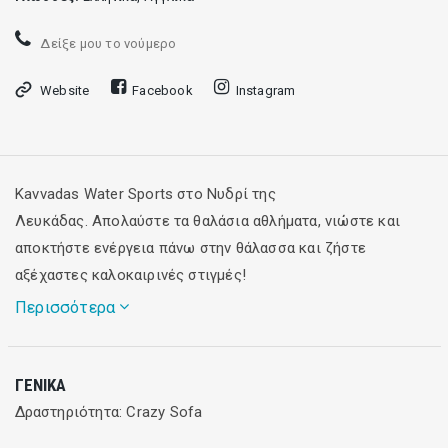
Δείξε μου το νούμερο
Website
Facebook
Instagram
Kavvadas Water Sports στο Νυδρί της
Λευκάδας. Απολαύστε τα θαλάσια αθλήματα, νιώστε και
αποκτήστε ενέργεια πάνω στην θάλασσα και ζήστε
αξέχαστες καλοκαιρινές στιγμές!
Περισσότερα
Για μικρές παρέες, το Crazy Sofa είναι ο ιδανικός τρόπος
ΓΕΝΙΚΆ
για να διασκεδάσετε όλοι μαζί. Κρατηθείτε γερά, νιώστε την
Δραστηριότητα: Crazy Sofa
ταχύτητα θα περάσετε φανταστικά!