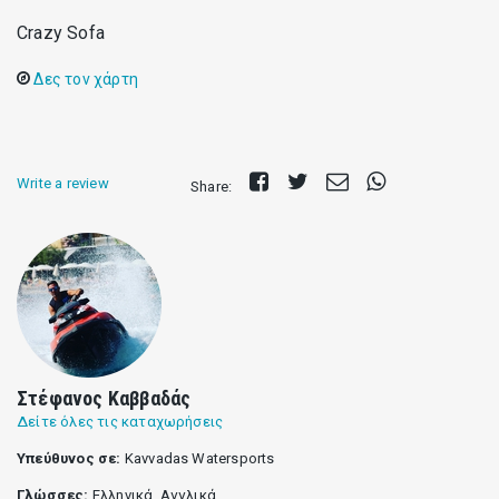
Crazy Sofa
Δες τον χάρτη
Share
Tweet
Send
Share
Write a review
Share:
on
E-
on
Facebook
mail
Whatsapp
Στέφανος Καββαδάς
Δείτε όλες τις καταχωρήσεις
Υπεύθυνος σε:
Kavvadas Watersports
Γλώσσες:
Ελληνικά, Αγγλικά