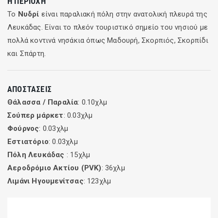
Η ΠΕΡΙΟΧΉ
Το
Νυδρί
είναι παραλιακή πόλη στην ανατολική πλευρά της
Λευκάδας. Είναι το πλεόν τουριστικό σημείο του νησιού με
πολλά κοντινά νησάκια όπως Μαδουρή, Σκορπιός, Σκορπίδι
και Σπάρτη.
ΑΠΟΣΤΆΣΕΙΣ
Θάλασσα / Παραλία
: 0.10χλμ
Σούπερ μάρκετ
: 0.03χλμ
Φούρνος
: 0.03χλμ
Εστιατόριο
: 0.03χλμ
Πόλη Λευκάδας
: 15χλμ
Αεροδρόμιο Ακτίου (PVK)
: 36χλμ
Λιμάνι Ηγουμενίτσας
: 123χλμ