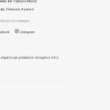
υνος σε:
Tαβέρνα Μηνάς
ες:
Ελληνικά, Αγγλικά
ίξε μου το νούμερο
cebook
Instagram
σημείο με μπαλκόνι πνιγμένο στις
μάσετε Τσιπούρα ψητή στα κάρβουνα