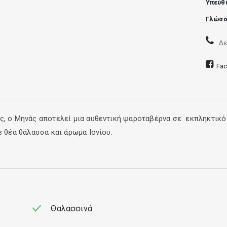
Υπεύθ
Γλώσσ
Δε
Fa
ς, o Mηνάς αποτελεί μια αυθεντική ψαροταβέρνα σε εκπληκτικό 
ε θέα θάλασσα και άρωμα Ιονίου.
διαφόρων ειδών και πολλά ορεκτικά. Μην παραλείψετε να δοκι
Θαλασσινά