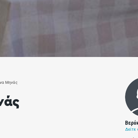
να Μηνάς
νάς
Βερύ
Δείτε 