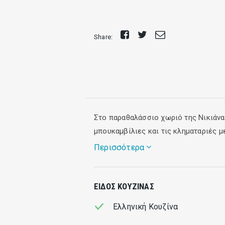
Share
Tweet
Send
Share:
on
E-
Facebook
mail
Στο παραθαλάσσιο χωριό της Νικιάνα
μπουκαμβίλιες και τις κληματαριές μ
Περισσότερα
Καθημερινά σερβίρεται φρέσκο ψάρι 
ΕΊΔΟΣ ΚΟΥΖΊΝΑΣ
και φρέσκο καλαμαράκι γόνο.
Ελληνική Κουζίνα