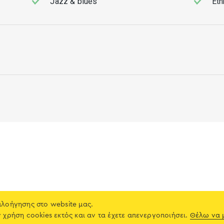
Jazz & blues
Eth
Email (μη ορατό)
πλοήγησης στο website μας.
ν χρήση cookies εκτός και αν τα έχετε απενεργοποιήσει.
Θέλω να 