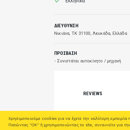
Ελληνικά
ΔΙΕΎΘΥΝΣΗ
Νικιάνα, T.K 31100, Λευκάδα, Ελλάδα
ΠΡΌΣΒΑΣΗ
- Συνιστάται αυτοκίνητο / μηχανή
REVIEWS
Όνομα (ορατό)
Χρησιμοποιούμε cookies για να έχετε την καλύτερη εμπειρία 
Ταβέρνα Μηνάς
Πατώντας "OK" ή χρησιμοποιώντας το site, συναινείτε για τη
Νικιάνα