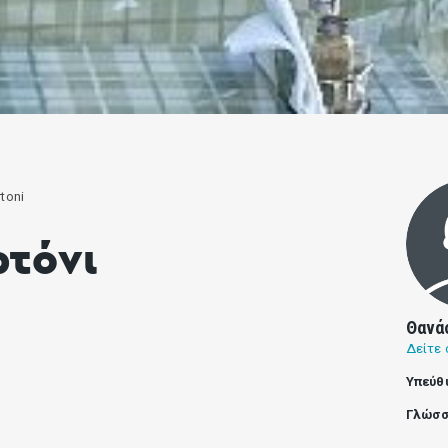
toni
ρτόνι
Θανά
Δείτε 
Υπεύθ
Γλώσσ