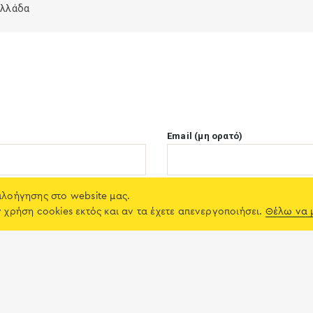
Ελλάδα
Email (μη ορατό)
πλοήγησης στο website μας.
Χώρα
ν χρήση cookies εκτός και αν τα έχετε απενεργοποιήσει.
Θέλω να 
mail όταν η κριτική μπεί στο