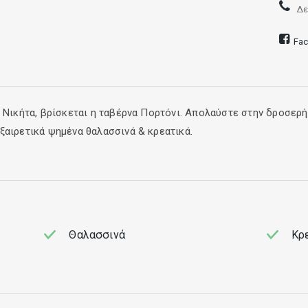
Δε
Fa
υ Νικήτα, βρίσκεται η ταβέρνα Πορτόνι. Απολαύστε στην δροσερή
ξαιρετικά ψημένα θαλασσινά & κρεατικά.
χορτοφαγικές επιλογές με έντονο σπιτικό χαρακτήρα.
Θαλασσινά
Κρ