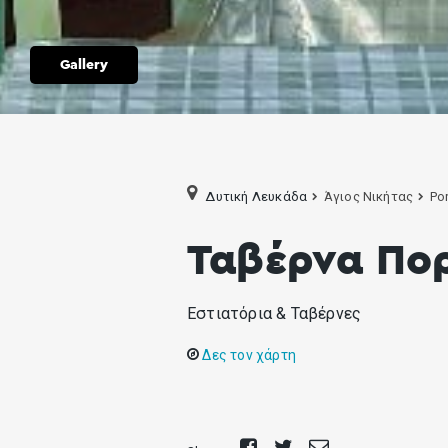
Gallery
Δυτική Λευκάδα
Άγιος Νικήτας
Por
Ταβέρνα Πο
Εστιατόρια & Ταβέρνες
Δες τον χάρτη
Share
Tweet
Send