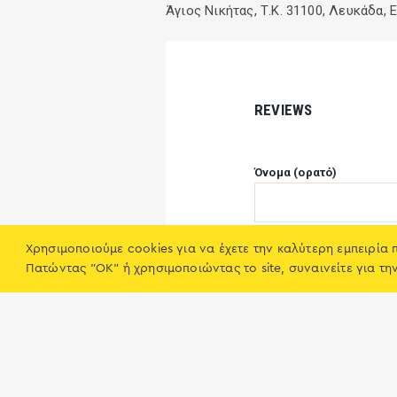
Άγιος Νικήτας, Τ.Κ. 31100, Λευκάδα, 
REVIEWS
Όνομα (ορατό)
Χρησιμοποιούμε cookies για να έχετε την καλύτερη εμπειρία 
Rating
Ταβέρνα Πορτόνι
Πατώντας "OK" ή χρησιμοποιώντας το site, συναινείτε για τη
Άγιος Νικήτας
☆
☆
☆
☆
☆
Θέλω να ενημερωθώ με e
site
Κριτική