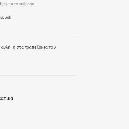
ίξε μου το νούμερο
cebook
 αυλή ή στα τραπεζάκια του
εατικά