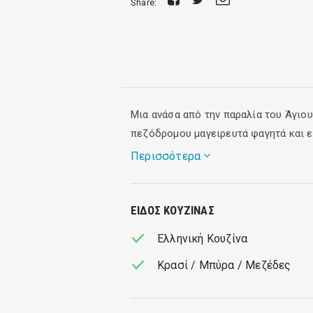
Share:
on
E-
Facebook
mail
Μια ανάσα από την παραλία του Άγιο
πεζόδρομου μαγειρευτά φαγητά και ε
Περισσότερα
Το Πορτόνι διαθέτει επίσης πολλές 
ΕΊΔΟΣ ΚΟΥΖΊΝΑΣ
Ελληνική Κουζίνα
Κρασί / Μπύρα / Μεζέδες