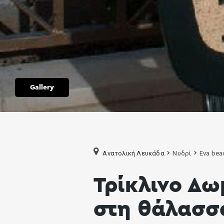
Gallery
Ανατολική Λευκάδα
Νυδρί
Eva beac
Τρίκλινο Δω
στη θάλασσ