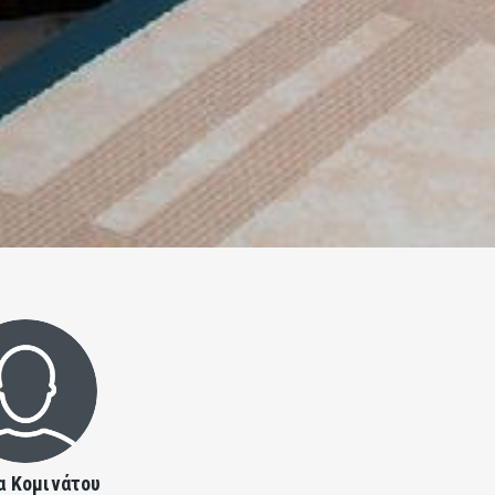
α Κομινάτου