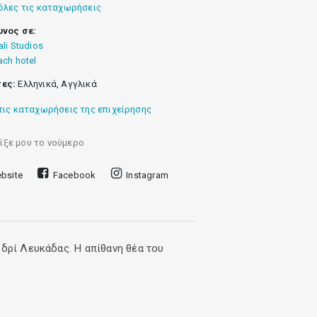
όλες τις καταχωρήσεις
υνος σε:
ali Studios
ach hotel
ες:
Ελληνικά, Αγγλικά
τις καταχωρήσεις της επιχείρησης
ίξε μου το νούμερο
bsite
Facebook
Instagram
υδρί Λευκάδας. Η απίθανη θέα του