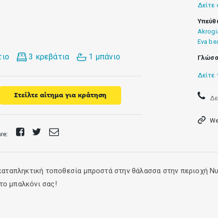
Δείτε 
Υπεύθ
Akrogi
Eva be
τιο
3 κρεβάτια
1 μπάνιο
Γλώσσ
Δείτε 
Στείλτε αίτημα για κράτηση
Δε
We
Share
Tweet
Send
are:
on
E-
Facebook
mail
α καταπληκτική τοποθεσία μπροστά στην θάλασσα στην περιοχή Ν
το μπαλκόνι σας!