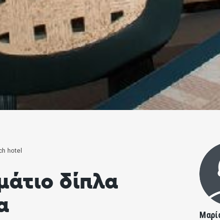
h hotel
μάτιο δίπλα
α
Μαρί